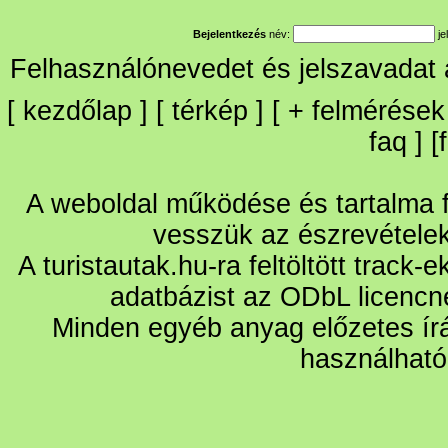
Bejelentkezés
név:
je
Felhasználónevedet és jelszavadat
[
kezdőlap
] [
térkép
] [
+
felmérések
faq
] [
A weboldal működése és tartalma fo
vesszük az észrevétele
A turistautak.hu-ra feltöltött track-
adatbázist az ODbL licencn
Minden egyéb anyag előzetes írá
használható