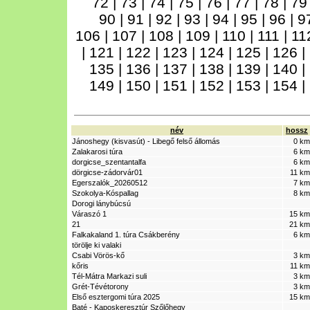
72
|
73
|
74
|
75
|
76
|
77
|
78
|
7
90
|
91
|
92
|
93
|
94
|
95
|
96
|
9
106
|
107
|
108
|
109
|
110
|
111
|
11
|
121
|
122
|
123
|
124
|
125
|
126
|
135
|
136
|
137
|
138
|
139
|
140
|
149
|
150
|
151
|
152
|
153
|
154
|
név
hossz
Jánoshegy (kisvasút) - Libegő felső állomás
0 km
Zalakarosi túra
6 km
dorgicse_szentantalfa
6 km
dörgicse-zádorvár01
11 km
Egerszalók_20260512
7 km
Szokolya-Kóspallag
8 km
Dorogi lánybúcsú
Váraszó 1
15 km
21
21 km
Falkakaland 1. túra Csákberény
6 km
törölje ki valaki
Csabi Vörös-kő
3 km
kőris
11 km
Tél-Mátra Markazi suli
3 km
Grét-Tévétorony
3 km
Első esztergomi túra 2025
15 km
Baté - Kaposkeresztúr Szőlőhegy