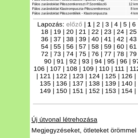
Pálos zarándoklat Pilisszentkereszt-P.Szentlászló
12 km
Pálos zarándoklat Klastrompuszta-Pilisszentkereszt
8 km
Pálos zarándoklat Pilisszentlélek - Klastrompuszta
4 km
Lapozás:
előző
|
1
|
2
|
3
|
4
|
5
|
6
18
|
19
|
20
|
21
|
22
|
23
|
24
|
2
36
|
37
|
38
|
39
|
40
|
41
|
42
|
4
54
|
55
|
56
|
57
|
58
|
59
|
60
|
6
72
|
73
|
74
|
75
|
76
|
77
|
78
|
7
90
|
91
|
92
|
93
|
94
|
95
|
96
|
9
106
|
107
|
108
|
109
|
110
|
111
|
11
|
121
|
122
|
123
|
124
|
125
|
126
|
135
|
136
|
137
|
138
|
139
|
140
|
149
|
150
|
151
|
152
|
153
|
154
|
Új útvonal létrehozása
Megjegyzéseket, ötleteket örömmel 