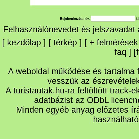
Bejelentkezés
név:
je
Felhasználónevedet és jelszavadat
[
kezdőlap
] [
térkép
] [
+
felmérések
faq
] [
A weboldal működése és tartalma fo
vesszük az észrevétele
A turistautak.hu-ra feltöltött track-
adatbázist az ODbL licencn
Minden egyéb anyag előzetes írá
használható