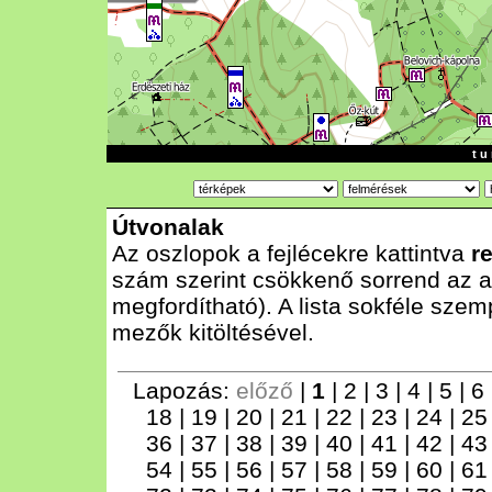
t u 
Útvonalak
Az oszlopok a fejlécekre kattintva
r
szám szerint csökkenő sorrend az al
megfordítható). A lista sokféle szem
mezők kitöltésével.
Lapozás:
előző
|
1
|
2
|
3
|
4
|
5
|
6
18
|
19
|
20
|
21
|
22
|
23
|
24
|
2
36
|
37
|
38
|
39
|
40
|
41
|
42
|
4
54
|
55
|
56
|
57
|
58
|
59
|
60
|
6