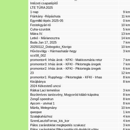
Intézeti csapatépítő
LTE TÚRA 2025
1-nap
9 km
Ftárkány -Répáshuta
11 km
Egymillió lépés 2025-05
0 km
Festekgyári-tó
10 km
Cuha-szurdok
5 km
Mátra IV.
13 km
Letké - Márianosztra
14 km
Buda Jan 17, 2025
7 km
20250112_Dobogoko_Kisrigo
10 km
Hűvösvölgy - Hármashatár-hegy
3 km
scs58_002
promontor4: Irhás árok - KFKI - Makkosmária retur
7 km
promontor3: Irhás árok - KFKI - Piktortegla üregek
7 km
promontor2: Irhás árok - KFKI - Piktortegla üregek
6 km
23
12 km
promontor1: Rupphegy - Piktorteglak - KFKI - Irhas
8 km
Kisújbánya
8 km
2024 Kékestető uncsi
Rátkai Laci temetése
3 km
Bozótmíves tanösvény, Mogyoród kilátó-kápolna
8 km
Zengő speedrun
8 km
Apcom - utvinal 1
8 km
Mánfa, Melegmány
10 km
qweqwe
1 km
Szalajkaházhoz
4 km
SzentLaszloForras_kis_kor
4 km
Pálos zarándoklat meglepetés szakasz
3 km
Pálos zarándoklat Pilisszentlászló-Apátkúti völgy
6 km