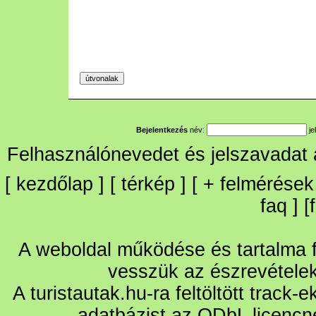
Bejelentkezés
név:
je
Felhasználónevedet és jelszavadat
[
kezdőlap
] [
térkép
] [
+
felmérések
faq
] [
A weboldal működése és tartalma fo
vesszük az észrevétele
A turistautak.hu-ra feltöltött track-
adatbázist az ODbL licencn