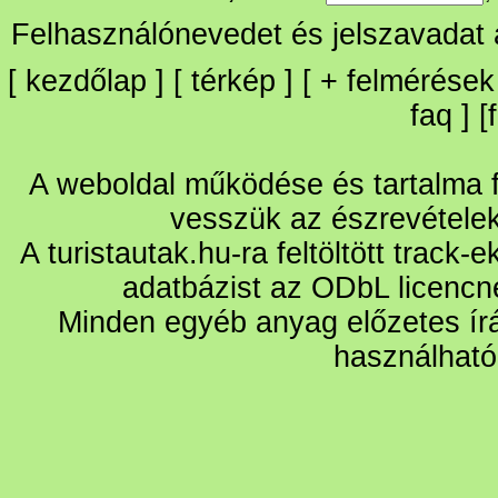
Felhasználónevedet és jelszavadat
[
kezdőlap
] [
térkép
] [
+
felmérések
faq
] [
A weboldal működése és tartalma fo
vesszük az észrevétele
A turistautak.hu-ra feltöltött track-
adatbázist az ODbL licencn
Minden egyéb anyag előzetes írá
használható