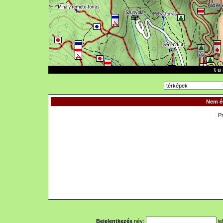
t u 
Nem ér
P
Bejelentkezés
név:
je