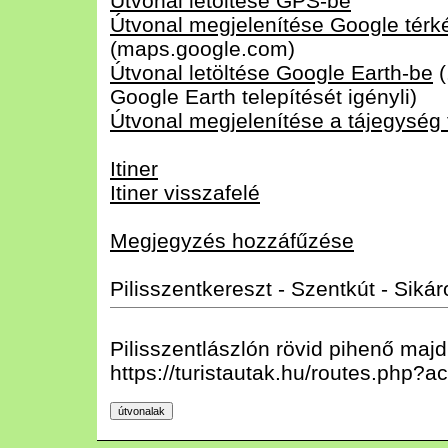
Útvonal letöltése GPS-be
Útvonal megjelenítése Google tér
(maps.google.com)
Útvonal letöltése Google Earth-be
(
Google Earth telepítését igényli)
Útvonal megjelenítése a tájegység
Itiner
Itiner visszafelé
Megjegyzés hozzáfűzése
Pilisszentkereszt - Szentkút - Sikár
Pilisszentlászlón rövid pihenő majd
https://turistautak.hu/routes.php?a