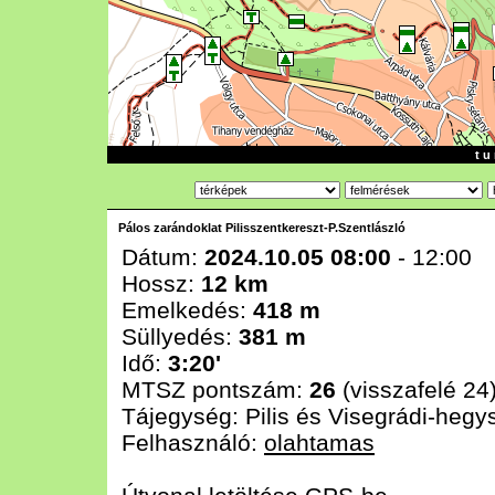
t u 
Pálos zarándoklat Pilisszentkereszt-P.Szentlászló
Dátum:
2024.10.05 08:00
- 12:00
Hossz:
12 km
Emelkedés:
418 m
Süllyedés:
381 m
Idő:
3:20'
MTSZ pontszám:
26
(visszafelé 24
Tájegység:
Pilis és Visegrádi-hegy
Felhasználó:
olahtamas