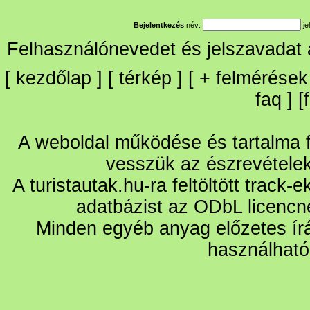
Bejelentkezés
név:
je
Felhasználónevedet és jelszavadat
[
kezdőlap
] [
térkép
] [
+
felmérések
faq
] [
A weboldal működése és tartalma fo
vesszük az észrevétele
A turistautak.hu-ra feltöltött track-
adatbázist az ODbL licencn
Minden egyéb anyag előzetes írá
használható