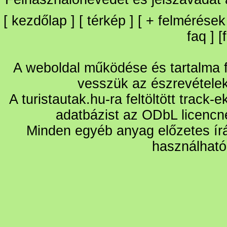
[
kezdőlap
] [
térkép
] [
+
felmérések
faq
] [
A weboldal működése és tartalma fo
vesszük az észrevétele
A turistautak.hu-ra feltöltött track-
adatbázist az ODbL licencn
Minden egyéb anyag előzetes írá
használható