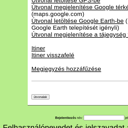
Útvonal letöltése GPS-be
Útvonal megjelenítése Google tér
(maps.google.com)
Útvonal letöltése Google Earth-be
(
Google Earth telepítését igényli)
Útvonal megjelenítése a tájegység
Itiner
Itiner visszafelé
Megjegyzés hozzáfűzése
Bejelentkezés
név:
je
Felhasználónevedet és jelszavadat