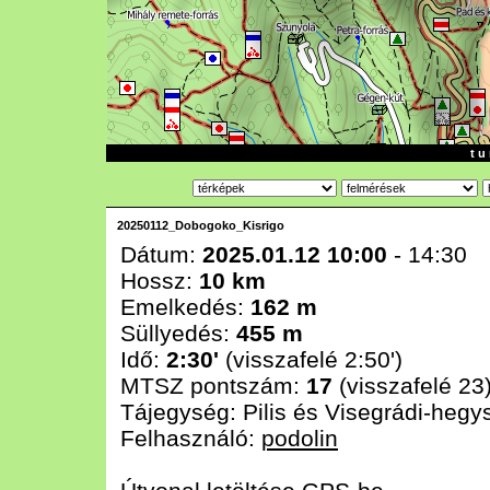
t u 
20250112_Dobogoko_Kisrigo
Dátum:
2025.01.12 10:00
- 14:30
Hossz:
10 km
Emelkedés:
162 m
Süllyedés:
455 m
Idő:
2:30'
(visszafelé 2:50')
MTSZ pontszám:
17
(visszafelé 23
Tájegység:
Pilis és Visegrádi-hegy
Felhasználó:
podolin