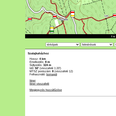
t u 
Szalajkaházhoz
Hossz:
4 km
Emelkedés:
8 m
Süllyedés:
324 m
Idő:
50'
(visszafelé 1:20')
MTSZ pontszám:
8
(visszafelé 12)
Felhasználó:
bomagdi
Itiner
Itiner visszafelé
Megjegyzés hozzáfűzése