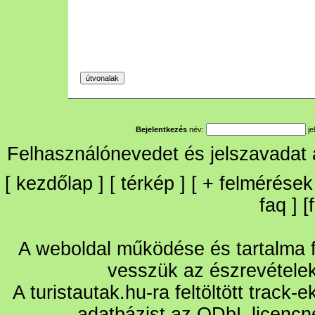
Bejelentkezés
név:
je
Felhasználónevedet és jelszavadat
[
kezdőlap
] [
térkép
] [
+
felmérések
faq
] [
A weboldal működése és tartalma fo
vesszük az észrevétele
A turistautak.hu-ra feltöltött track-
adatbázist az ODbL licencn