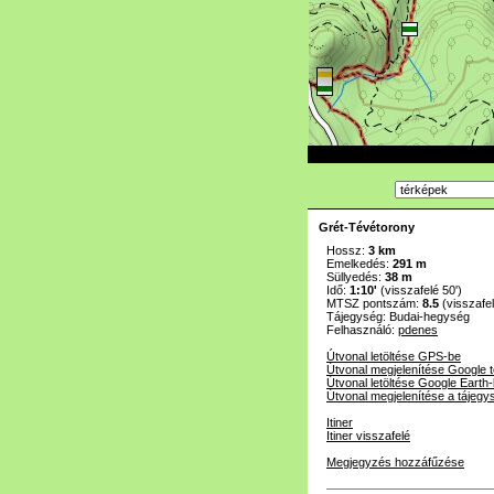
Grét-Tévétorony
Hossz:
3 km
Emelkedés:
291 m
Süllyedés:
38 m
Idő:
1:10'
(visszafelé 50')
MTSZ pontszám:
8.5
(visszafel
Tájegység:
Budai-hegység
Felhasználó:
pdenes
Útvonal letöltése GPS-be
Útvonal megjelenítése Google 
Útvonal letöltése Google Earth
Útvonal megjelenítése a tájegy
Itiner
Itiner visszafelé
Megjegyzés hozzáfűzése