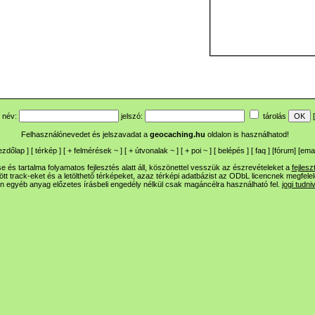
név:
jelszó:
tárolás
[
Felhasználónevedet és jelszavadat a
geocaching.hu
oldalon is használhatod!
ezdőlap
] [
térkép
] [
+
felmérések
~
] [
+
útvonalak
~
] [
+
poi
~
] [
belépés
] [
faq
] [
fórum
]
[
emai
 és tartalma folyamatos fejlesztés alatt áll, köszönettel vesszük az észrevételeket a
fejlesz
ltött track-eket és a letölthető térképeket, azaz térképi adatbázist az ODbL licencnek megfele
n egyéb anyag előzetes írásbeli engedély nélkül csak magáncélra használható fel.
jogi tudni