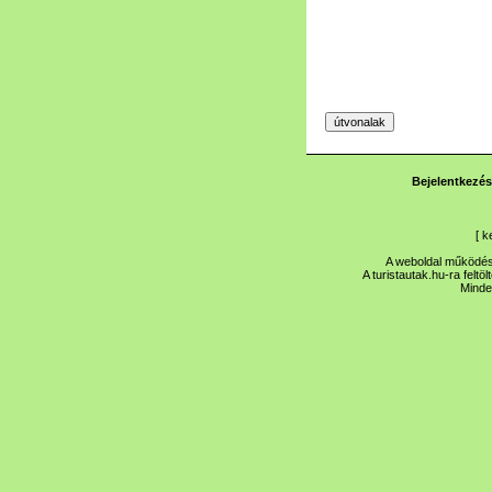
Bejelentkezés
[
k
A weboldal működése
A turistautak.hu-ra feltö
Minde