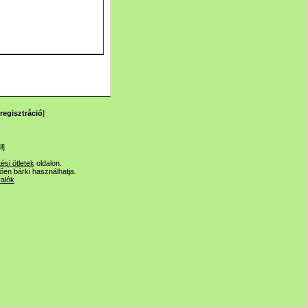
regisztráció
]
l
]
tési ötletek
oldalon.
lően bárki használhatja.
valók