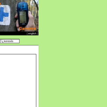
[
english
]