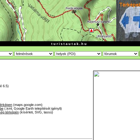
t u r i s t a u t a k . h u
é 6.5)
térképen
(maps.google.com)
-be
(.kml, Google Earth telepítését igényli)
ség térképén
(kísérleti, SVG, lassú)