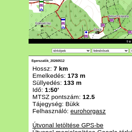
t u 
Egerszalók_20260512
Hossz:
7 km
Emelkedés:
173 m
Süllyedés:
133 m
Idő:
1:50'
MTSZ pontszám:
12.5
Tájegység:
Bükk
Felhasználó:
eurohorgasz
Útvonal letöltése GPS-be