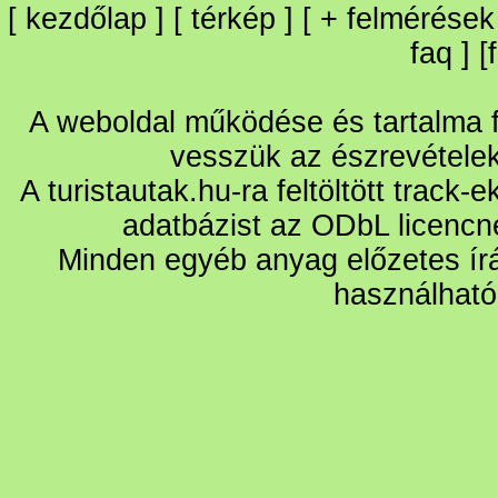
[
kezdőlap
] [
térkép
] [
+
felmérések
faq
] [
A weboldal működése és tartalma fo
vesszük az észrevétele
A turistautak.hu-ra feltöltött track-
adatbázist az ODbL licencn
Minden egyéb anyag előzetes írá
használható