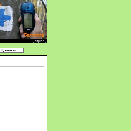
[
english
]