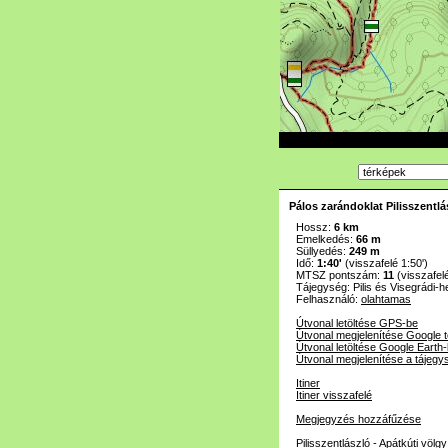
Pálos zarándoklat Pilisszentl
Hossz:
6 km
Emelkedés:
66 m
Süllyedés:
249 m
Idő:
1:40'
(visszafelé 1:50')
MTSZ pontszám:
11
(visszafel
Tájegység:
Pilis és Visegrádi-
Felhasználó:
olahtamas
Útvonal letöltése GPS-be
Útvonal megjelenítése Google 
Útvonal letöltése Google Earth
Útvonal megjelenítése a tájegy
Itiner
Itiner visszafelé
Megjegyzés hozzáfűzése
Pilisszentlászló - Apátkúti völgy