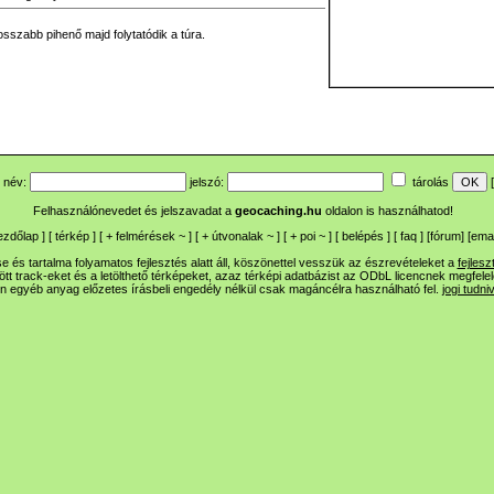
sszabb pihenő majd folytatódik a túra.
név:
jelszó:
tárolás
[
Felhasználónevedet és jelszavadat a
geocaching.hu
oldalon is használhatod!
ezdőlap
] [
térkép
] [
+
felmérések
~
] [
+
útvonalak
~
] [
+
poi
~
] [
belépés
] [
faq
] [
fórum
]
[
emai
 és tartalma folyamatos fejlesztés alatt áll, köszönettel vesszük az észrevételeket a
fejlesz
ltött track-eket és a letölthető térképeket, azaz térképi adatbázist az ODbL licencnek megfele
n egyéb anyag előzetes írásbeli engedély nélkül csak magáncélra használható fel.
jogi tudni