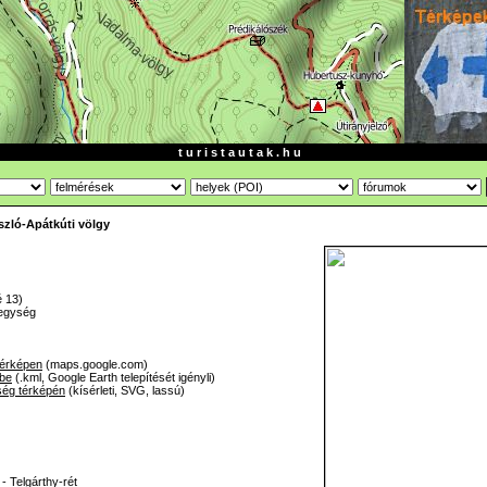
t u r i s t a u t a k . h u
ászló-Apátkúti völgy
é 13)
hegység
térképen
(maps.google.com)
-be
(.kml, Google Earth telepítését igényli)
ség térképén
(kísérleti, SVG, lassú)
 - Telgárthy-rét