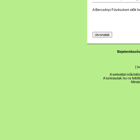
A Bercsényi Füvészkert előtt ho
Bejelentkezés
[
k
A weboldal működése
A turistautak.hu-ra feltö
Minde