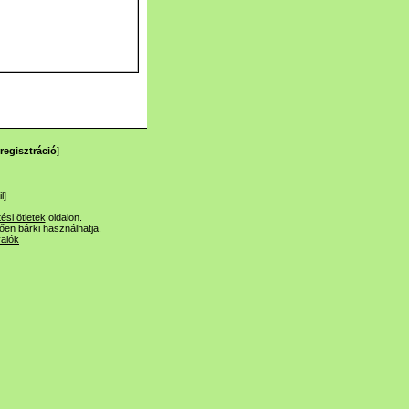
regisztráció
]
l
]
tési ötletek
oldalon.
lően bárki használhatja.
valók