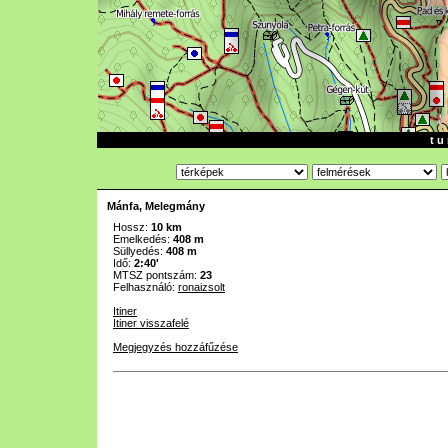
t u 
Mánfa, Melegmány
Hossz:
10 km
Emelkedés:
408 m
Süllyedés:
408 m
Idő:
2:40'
MTSZ pontszám:
23
Felhasználó:
ronaizsolt
Itiner
Itiner visszafelé
Megjegyzés hozzáfűzése