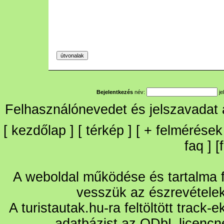
Bejelentkezés
név:
je
Felhasználónevedet és jelszavadat
[
kezdőlap
] [
térkép
] [
+
felmérések
faq
] [
A weboldal működése és tartalma fo
vesszük az észrevétele
A turistautak.hu-ra feltöltött track-
adatbázist az ODbL licencn