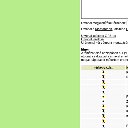
Útvonal megjelenítése térképen:
Útvonal a
raszteresen
, letöltése
Útvonal letöltése GPS-be
Útvonal tárolása
Új útvonal két végpont megadásá
Itiner
A táblázat első oszlopában a + je
útvonal szakaszait sárgával emeltü
magasságadatok méterben érten
térképvázlat
j