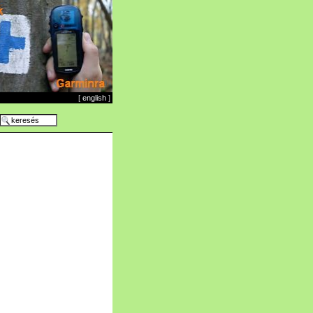
[
english
]