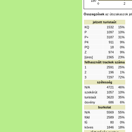
Összegzések
az útszakaszok jel
jelzett turistaút
KQ
1532
15%
P
1097
10%
P+
3187
31%
P4
911
9%
PQ
18
0%
Z
974
9%
[üres]
2365
23%
felhasznált trackek száma
1
2591
25%
2
196
1%
3
7297
72%
szélesség
N/A
4721
46%
szekérút
1057
10%
turistaút
3620
35%
ösvény
686
6%
burkolat
N/A
5569
55%
föld
2589
25%
fű
80
0%
köves
1846
18%