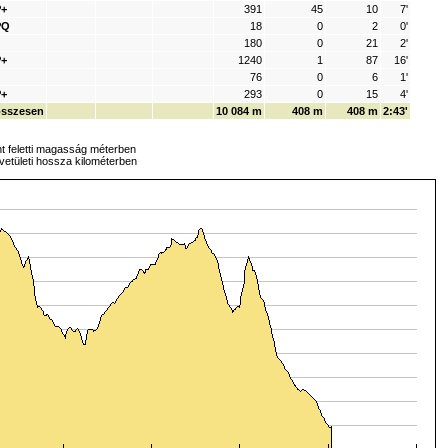
P+
391
45
10
7'
PQ
18
0
2
0'
180
0
21
2'
P+
1240
1
87
16'
76
0
6
1'
P+
293
0
15
4'
összesen
10 084 m
408 m
408 m
2:43'
nt feletti magasság méterben
 vetületi hossza kilométerben