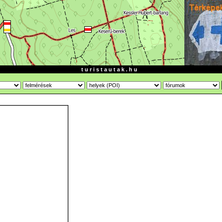
t u r i s t a u t a k . h u