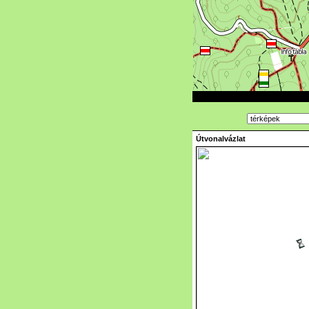
Útvonalvázlat