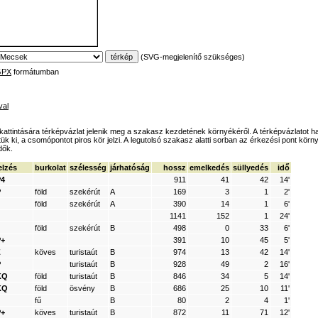
(SVG-megjelenítő szükséges)
GPX
formátumban
val
l kattintására térképvázlat jelenik meg a szakasz kezdetének környékéről. A térképvázlatot ha
k ki, a csomópontot piros kör jelzi. A legutolsó szakasz alatti sorban az érkezési pont körny
dők.
elzés
burkolat
szélesség
járhatóság
hossz
emelkedés
süllyedés
idő
P4
911
41
42
14'
P
föld
szekérút
A
169
3
1
2'
föld
szekérút
A
390
14
1
6'
1141
152
1
24'
föld
szekérút
B
498
0
33
6'
P+
391
10
45
5'
Z
köves
turistaút
B
974
13
42
14'
P
turistaút
B
928
49
2
16'
KQ
föld
turistaút
B
846
34
5
14'
KQ
föld
ösvény
B
686
25
10
11'
fű
B
80
2
4
1'
P+
köves
turistaút
B
872
11
71
12'