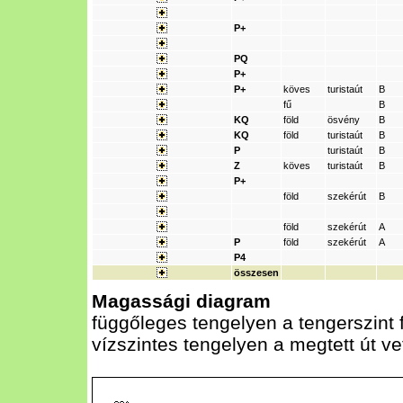
P+
PQ
P+
P+
köves
turistaút
B
fű
B
KQ
föld
ösvény
B
KQ
föld
turistaút
B
P
turistaút
B
Z
köves
turistaút
B
P+
föld
szekérút
B
föld
szekérút
A
P
föld
szekérút
A
P4
összesen
Magassági diagram
függőleges tengelyen a tengerszint
vízszintes tengelyen a megtett út v