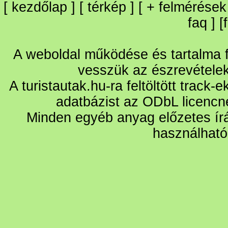
[
kezdőlap
] [
térkép
] [
+
felmérések
faq
] [
A weboldal működése és tartalma fo
vesszük az észrevétele
A turistautak.hu-ra feltöltött track-
adatbázist az ODbL licencn
Minden egyéb anyag előzetes írá
használható