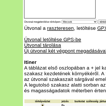
Útvonal megjelenítése térképen:
Útvonal a
raszteresen
, letöltése
GP
Útvonal letöltése GPS-be
Útvonal tárolása
Új útvonal két végpont megadásáva
Itiner
A táblázat első oszlopában a + jel k
szakasz kezdetének környékéről. A t
az útvonal szakaszait sárgával emelt
A legutolsó szakasz alatti sorban az
és magasságadatok méterben érten
térképvázlat
jelzés
burkolat
szélesség
járh
P+