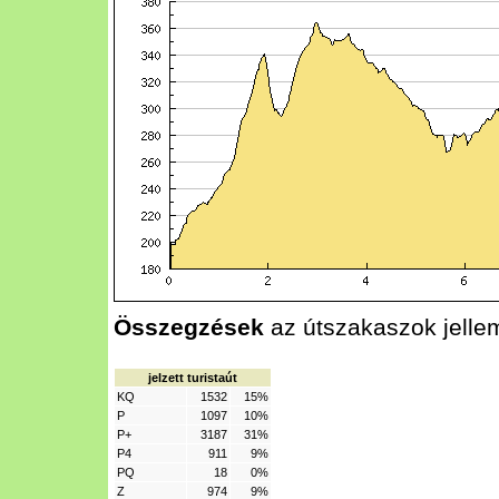
Összegzések
az útszakaszok jelle
jelzett turistaút
KQ
1532
15%
P
1097
10%
P+
3187
31%
P4
911
9%
PQ
18
0%
Z
974
9%