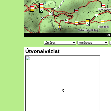
t u 
Útvonalvázlat