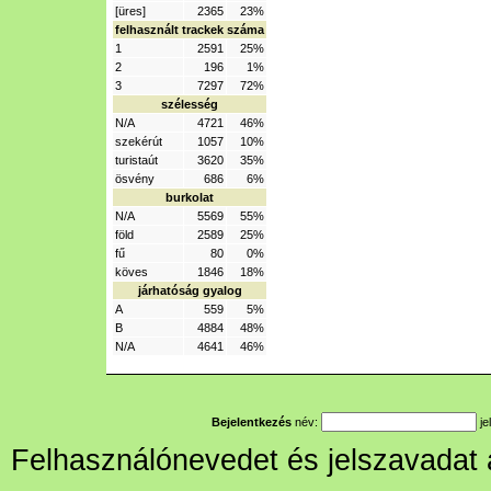
[üres]
2365
23%
felhasznált trackek száma
1
2591
25%
2
196
1%
3
7297
72%
szélesség
N/A
4721
46%
szekérút
1057
10%
turistaút
3620
35%
ösvény
686
6%
burkolat
N/A
5569
55%
föld
2589
25%
fű
80
0%
köves
1846
18%
járhatóság gyalog
A
559
5%
B
4884
48%
N/A
4641
46%
Bejelentkezés
név:
je
Felhasználónevedet és jelszavadat