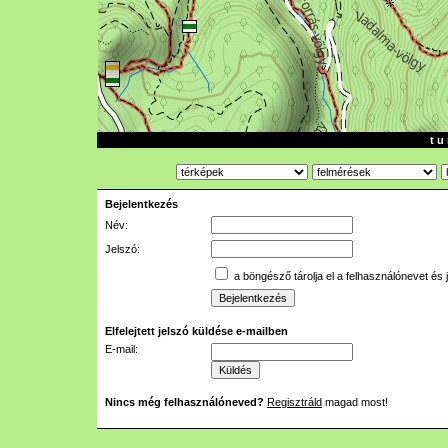
t u 
Bejelentkezés
Név:
Jelszó:
a böngésző tárolja el a felhasználónevet és 
Elfelejtett jelszó küldése e-mailben
E-mail:
Nincs még felhasználóneved?
Regisztráld
magad most!