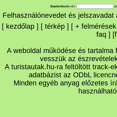
Bejelentkezés
név:
je
Felhasználónevedet és jelszavadat
[
kezdőlap
] [
térkép
] [
+
felmérések
faq
] [
A weboldal működése és tartalma fo
vesszük az észrevétele
A turistautak.hu-ra feltöltött track-
adatbázist az ODbL licencn
Minden egyéb anyag előzetes írá
használható