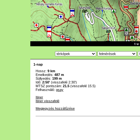
t u 
1-nap
Hossz:
9 km
Emelkedés:
487 m
Süllyedés:
199 m
Idő:
2:50'
(visszafelé 2:30')
MTSZ pontszám:
21.5
(visszafelé 15.5)
Felhasználó:
gsay
Itiner
Itiner visszafelé
Megjegyzés hozzáfűzése