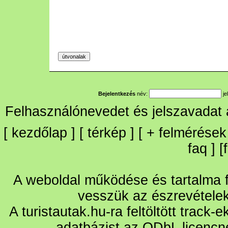
Bejelentkezés
név:
je
Felhasználónevedet és jelszavadat
[
kezdőlap
] [
térkép
] [
+
felmérések
faq
] [
A weboldal működése és tartalma fo
vesszük az észrevétele
A turistautak.hu-ra feltöltött track-
adatbázist az ODbL licencn