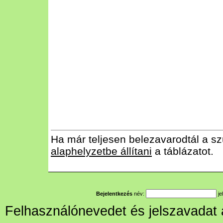
Ha már teljesen belezavarodtál a sz
alaphelyzetbe állítani
a táblázatot.
Bejelentkezés
név:
je
Felhasználónevedet és jelszavadat