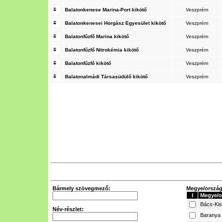
Balatonkenese Marina-Port kikötő
Veszprém
Balatonkenesei Horgász Egyesület kikötő
Veszprém
Balatonfűzfő Marina kikötő
Veszprém
Balatonfűzfő Nitrokémia kikötő
Veszprém
Balatonfűzfő kikötő
Veszprém
Balatonalmádi Társasüdülő kikötő
Veszprém
Bármely szövegmező:
Megye/ország 
I
Megye/o
Bács-Ki
Név-részlet:
Baranya