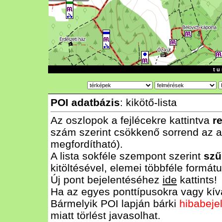
t u 
POI adatbázis
: kikötő-lista
Az oszlopok a fejlécekre kattintva
r
szám szerint csökkenő sorrend az al
megfordítható).
A lista sokféle szempont szerint
szű
kitöltésével, elemei többféle form
Új pont bejelentéséhez
ide
kattints!
Ha az egyes ponttípusokra vagy kívá
Bármelyik POI lapján bárki
hibabeje
miatt törlést javasolhat.