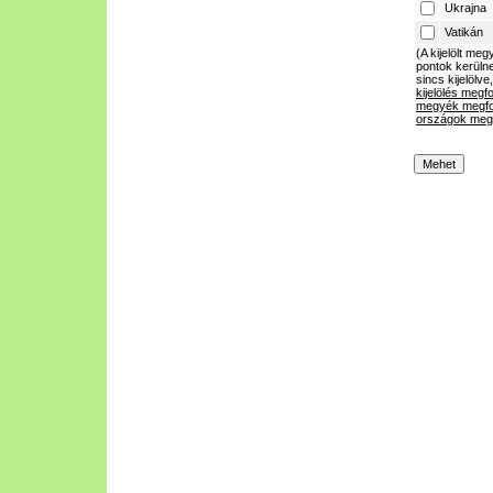
Ukrajna
Vatikán
(A kijelölt m
pontok kerülne
sincs kijelölve
kijelölés megf
megyék megfo
országok megf