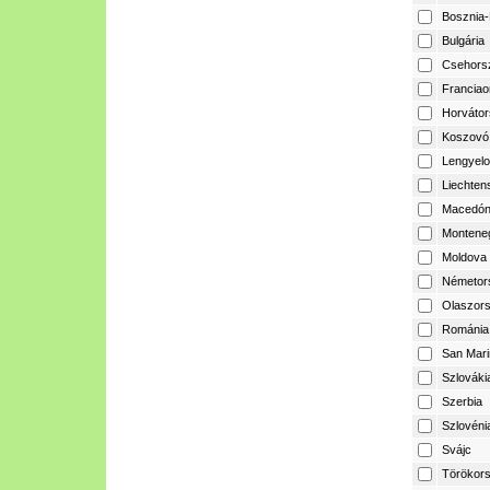
Bosznia-
Bulgária
Csehors
Franciao
Horvátor
Koszovó
Lengyelo
Liechtens
Macedón
Montene
Moldova
Németor
Olaszor
Románia
San Mari
Szlováki
Szerbia
Szlovéni
Svájc
Törökor