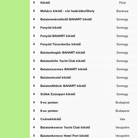
Kikötő
Pest
Mohács kikötő - vízi határátkelőhely
Baranya
Balatonmáriafürdő BAHART kikötő
Somogy
Fonyód kikötő
Somogy
Fonyód BAHART kikötő
Somogy
Fonyód Túravitorlás kikötő
Somogy
Balatonboglár BAHART kikötő
Somogy
Balatonlelle Yacht Club kikötő
Somogy
Balatonszemes BAHART kikötő
Somogy
Balatonöszöd kikötő
Somogy
Balatonföldvár BAHART kikötő
Somogy
Siófok Ezüstpart kikötő
Somogy
9-es ponton
Budapest
8-as ponton
Budapest
Csónakkikötő
Vas
Balatonkenese Yacht Club kikötő
Veszprém
Balatonkenese Hotel Port kikötő
Veszprém