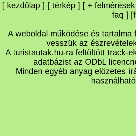
[
kezdőlap
] [
térkép
] [
+
felmérések
faq
] [
A weboldal működése és tartalma fo
vesszük az észrevétele
A turistautak.hu-ra feltöltött track-
adatbázist az ODbL licencn
Minden egyéb anyag előzetes írá
használható