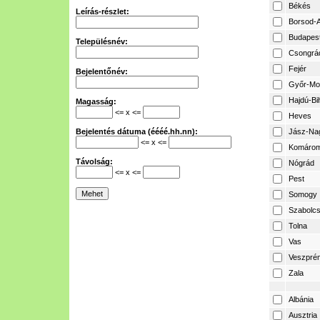
Békés
Leírás-részlet:
Borsod-A
Budapes
Településnév:
Csongrá
Fejér
Bejelentőnév:
Győr-Mo
Hajdú-Bi
Magasság:
<= x <=
Heves
Bejelentés dátuma (éééé.hh.nn):
Jász-Na
<= x <=
Komárom
Távolság:
Nógrád
<= x <=
Pest
Somogy
Szabolcs
Tolna
Vas
Veszpré
Zala
Albánia
Ausztria