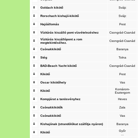
Goldach kikötő
Svájc
Rorschach kishajó-kikötő
Svájc
Hajóállomás
Pest
Vízitúrás kiszálló pont vízvételezéshez
Csongrád-Csanád
Vízitúrás kiszállópont a rom
Csongrád-Csanád
megtekintéséhez.
Csónakkikötő
Baranya
Stég
Tolna
BAD-Beach Yacht kikötő
Csongrád-Csanád
Kikötő
Pest
Oscar kikötőhely
Vas
Komárom-
Kikötő
Esztergom
Kompjárat a tanösvényhez
Heves
Csónakkikötők
Zala
Csónakkikötő
Vas
Kishajónak (strandólókat szállítja nyáron)
Baranya
Győr
Kikötő
...