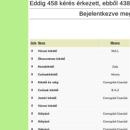
Eddig 458 kérés érkezett, ebből 438 
Bejelentkezve meg
Jele
Neve
Megye
Városi kikötő
NULL
Ökocentrum kikötő
Kenukikötő
Zala
Csónakkikötő
Heves
Kikötő és stég
Csongrád-Csanád
Csónak kikötő
B-A-Z
Jetski kikötő
Csongrád-Csanád
Városi kikötő
Sólyázó
Csongrád-Csanád
Sólyázó
Csongrád-Csanád
Sólyázó
Csongrád-Csanád