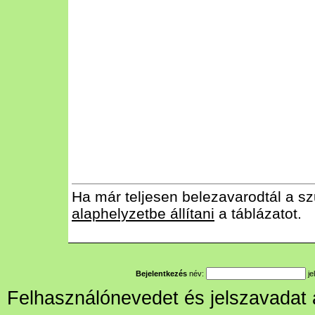
Ha már teljesen belezavarodtál a sz
alaphelyzetbe állítani
a táblázatot.
Bejelentkezés
név:
je
Felhasználónevedet és jelszavadat