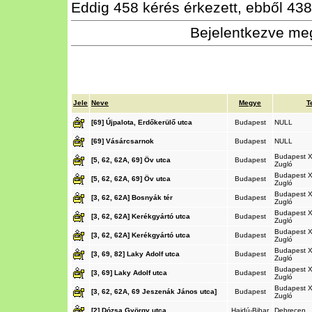
Eddig 458 kérés érkezett, ebből 438 
Bejelentkezve meg
Jele
Neve
Megye
T
[69] Újpalota, Erdőkerülő utca
Budapest
NULL
[69] Vásárcsarnok
Budapest
NULL
Budapest XI
[5, 62, 62A, 69] Öv utca
Budapest
Zugló
Budapest XI
[5, 62, 62A, 69] Öv utca
Budapest
Zugló
Budapest XI
[3, 62, 62A] Bosnyák tér
Budapest
Zugló
Budapest XI
[3, 62, 62A] Kerékgyártó utca
Budapest
Zugló
Budapest XI
[3, 62, 62A] Kerékgyártó utca
Budapest
Zugló
Budapest XI
[3, 69, 82] Laky Adolf utca
Budapest
Zugló
Budapest XI
[3, 69] Laky Adolf utca
Budapest
Zugló
Budapest XI
[3, 62, 62A, 69 Jeszenák János utca]
Budapest
Zugló
[2] Dózsa György utca
Hajdú-Bihar
Debrecen