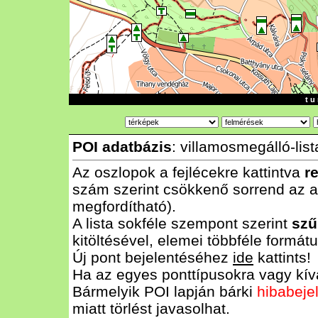
t u 
POI adatbázis
: villamosmegálló-list
Az oszlopok a fejlécekre kattintva
r
szám szerint csökkenő sorrend az al
megfordítható).
A lista sokféle szempont szerint
szű
kitöltésével, elemei többféle form
Új pont bejelentéséhez
ide
kattints!
Ha az egyes ponttípusokra vagy kívá
Bármelyik POI lapján bárki
hibabeje
miatt törlést javasolhat.