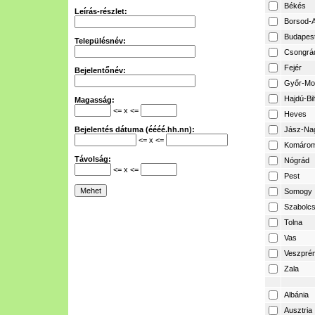
Békés
Leírás-részlet:
Borsod-A
Budapes
Településnév:
Csongrá
Fejér
Bejelentőnév:
Győr-Mo
Hajdú-Bi
Magasság:
<= x <=
Heves
Bejelentés dátuma (éééé.hh.nn):
Jász-Na
<= x <=
Komárom
Távolság:
Nógrád
<= x <=
Pest
Somogy
Szabolcs
Tolna
Vas
Veszpré
Zala
Albánia
Ausztria