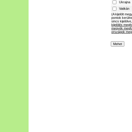
Ukrajna
Vatikán
(A kijelölt m
pontok kerülne
sincs kijelölve
kijelölés megf
megyék megfo
országok megf