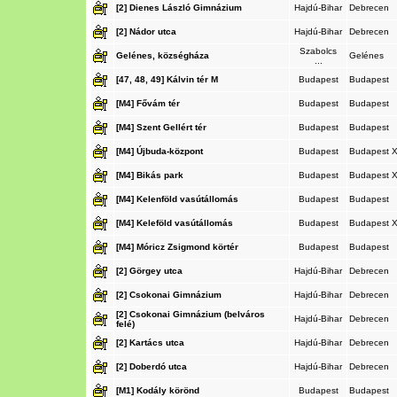
[2] Dienes László Gimnázium
Hajdú-Bihar
Debrecen
[2] Nádor utca
Hajdú-Bihar
Debrecen
Szabolcs
Gelénes, községháza
Gelénes
...
[47, 48, 49] Kálvin tér M
Budapest
Budapest
[M4] Fővám tér
Budapest
Budapest
[M4] Szent Gellért tér
Budapest
Budapest
[M4] Újbuda-központ
Budapest
Budapest XI
[M4] Bikás park
Budapest
Budapest XI
[M4] Kelenföld vasútállomás
Budapest
Budapest
[M4] Keleföld vasútállomás
Budapest
Budapest XI
[M4] Móricz Zsigmond körtér
Budapest
Budapest
[2] Görgey utca
Hajdú-Bihar
Debrecen
[2] Csokonai Gimnázium
Hajdú-Bihar
Debrecen
[2] Csokonai Gimnázium (belváros
Hajdú-Bihar
Debrecen
felé)
[2] Kartács utca
Hajdú-Bihar
Debrecen
[2] Doberdó utca
Hajdú-Bihar
Debrecen
[M1] Kodály körönd
Budapest
Budapest