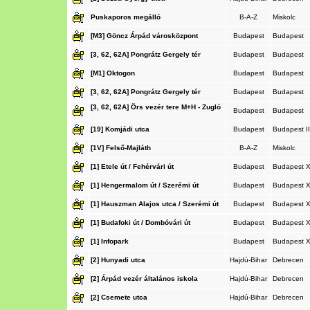
Puskaporos megálló
B-A-Z
Miskolc
[M3] Göncz Árpád városközpont
Budapest
Budapest
[3, 62, 62A] Pongrátz Gergely tér
Budapest
Budapest
[M1] Oktogon
Budapest
Budapest
[3, 62, 62A] Pongrátz Gergely tér
Budapest
Budapest
[3, 62, 62A] Örs vezér tere M+H - Zugló
Budapest
Budapest
[19] Komjádi utca
Budapest
Budapest II
[1V] Felső-Majláth
B-A-Z
Miskolc
[1] Etele út / Fehérvári út
Budapest
Budapest XI
[1] Hengermalom út / Szerémi út
Budapest
Budapest XI
[1] Hauszman Alajos utca / Szerémi út
Budapest
Budapest XI
[1] Budafoki út / Dombóvári út
Budapest
Budapest XI
[1] Infopark
Budapest
Budapest XI
[2] Hunyadi utca
Hajdú-Bihar
Debrecen
[2] Árpád vezér általános iskola
Hajdú-Bihar
Debrecen
[2] Csemete utca
Hajdú-Bihar
Debrecen