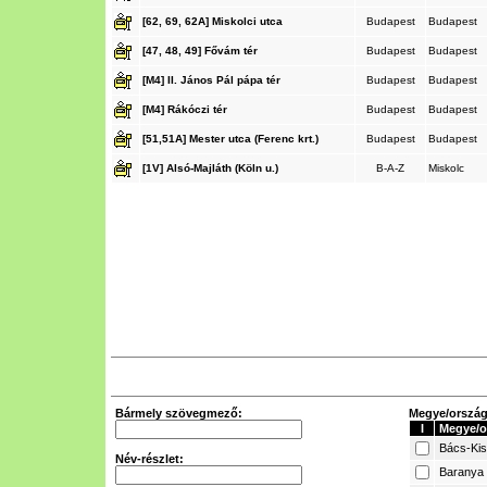
[62, 69, 62A] Miskolci utca
Budapest
Budapest
[47, 48, 49] Fővám tér
Budapest
Budapest
[M4] II. János Pál pápa tér
Budapest
Budapest
[M4] Rákóczi tér
Budapest
Budapest
[51,51A] Mester utca (Ferenc krt.)
Budapest
Budapest
[1V] Alsó-Majláth (Köln u.)
B-A-Z
Miskolc
Bármely szövegmező:
Megye/ország 
I
Megye/o
Bács-Ki
Név-részlet:
Baranya