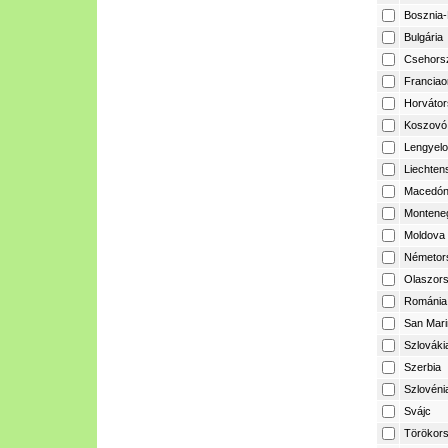
Bosznia-
Bulgária
Csehors
Franciao
Horvátor
Koszovó
Lengyelo
Liechtens
Macedón
Montene
Moldova
Németor
Olaszor
Románia
San Mari
Szlováki
Szerbia
Szlovéni
Svájc
Törökor