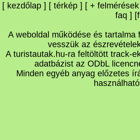
[
kezdőlap
] [
térkép
] [
+
felmérések
faq
] [
A weboldal működése és tartalma fo
vesszük az észrevétele
A turistautak.hu-ra feltöltött track-
adatbázist az ODbL licencn
Minden egyéb anyag előzetes írá
használható