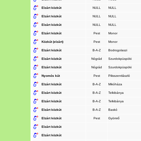
Elzárt közkút
NULL
NULL
Elzárt közkút
NULL
NULL
Elzárt közkút
NULL
NULL
Elzárt közkút
Pest
Monor
Közkút (elzárt)
Pest
Monor
Elzárt közkút
B-A-Z
Bodrogolaszi
Elzárt közkút
Nógrád
Szurdokpüspöki
Elzárt közkút
Nógrád
Szurdokpüspöki
Nyomós kút
Pest
Pilisszentlászló
Elzárt közkút
B-A-Z
Mikóháza
Elzárt közkút
B-A-Z
Telkibánya
Elzárt közkút
B-A-Z
Telkibánya
Elzárt közkút
B-A-Z
Baskó
Elzárt közkút
Pest
Gyömrő
Elzárt közkút
Elzárt közkút