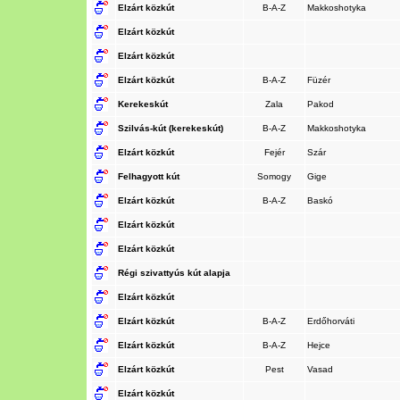
Elzárt közkút
B-A-Z
Makkoshotyka
Elzárt közkút
Elzárt közkút
Elzárt közkút
B-A-Z
Füzér
Kerekeskút
Zala
Pakod
Szilvás-kút (kerekeskút)
B-A-Z
Makkoshotyka
Elzárt közkút
Fejér
Szár
Felhagyott kút
Somogy
Gige
Elzárt közkút
B-A-Z
Baskó
Elzárt közkút
Elzárt közkút
Régi szivattyús kút alapja
Elzárt közkút
Elzárt közkút
B-A-Z
Erdőhorváti
Elzárt közkút
B-A-Z
Hejce
Elzárt közkút
Pest
Vasad
Elzárt közkút