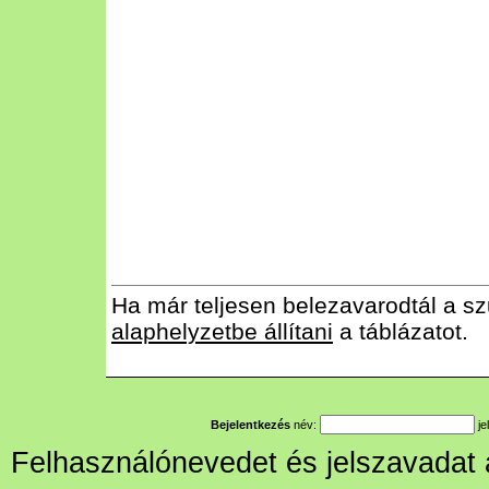
Ha már teljesen belezavarodtál a sz
alaphelyzetbe állítani
a táblázatot.
Bejelentkezés
név:
je
Felhasználónevedet és jelszavadat