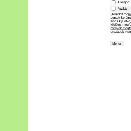
Ukrajna
Vatikán
(A kijelölt m
pontok kerülne
sincs kijelölve
kijelölés megf
megyék megfo
országok megf