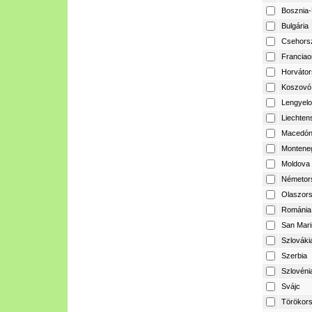
Bosznia-
Bulgária
Csehors
Franciao
Horvátor
Koszovó
Lengyelo
Liechtens
Macedón
Montene
Moldova
Németor
Olaszor
Románia
San Mari
Szlováki
Szerbia
Szlovéni
Svájc
Törökor