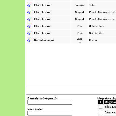
Elzárt közkút
Baranya
Tékes
Elzárt közkút
Nógrád
Pásztó-Mátrakereszte
Elzárt közkút
Nógrád
Pásztó-Mátrakereszte
Elzárt közkút
Pest
Dabas-Gyón
Elzárt közkút
Pest
Szentendre
Jász
Közkút (nem jó)
Csépa
...
Bármely szövegmező:
Megye/ország 
I
Megye/o
Bács-Ki
Név-részlet:
Baranya