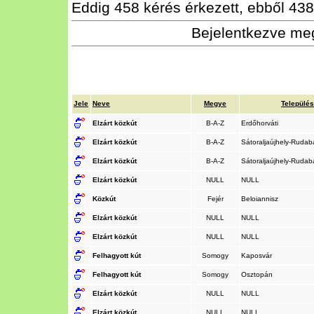
Eddig 458 kérés érkezett, ebből 438 
Bejelentkezve meg
Jele
Neve
Megye
Település
Elzárt közkút
B-A-Z
Erdőhorváti
Elzárt közkút
B-A-Z
Sátoraljaújhely-Ruda
Elzárt közkút
B-A-Z
Sátoraljaújhely-Ruda
Elzárt közkút
NULL
NULL
Közkút
Fejér
Beloiannisz
Elzárt közkút
NULL
NULL
Elzárt közkút
NULL
NULL
Felhagyott kút
Somogy
Kaposvár
Felhagyott kút
Somogy
Osztopán
Elzárt közkút
NULL
NULL
Elzárt közkút
NULL
NULL