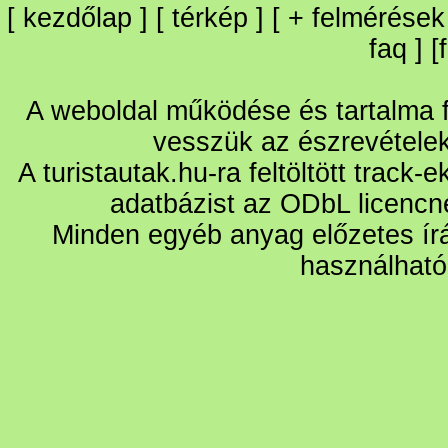
[
kezdőlap
] [
térkép
] [
+
felmérések
faq
] [
A weboldal működése és tartalma fo
vesszük az észrevétele
A turistautak.hu-ra feltöltött track-
adatbázist az ODbL licencn
Minden egyéb anyag előzetes írá
használható