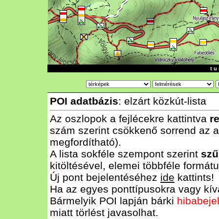
t u 
POI adatbázis
: elzárt közkút-lista
Az oszlopok a fejlécekre kattintva
r
szám szerint csökkenő sorrend az al
megfordítható).
A lista sokféle szempont szerint
szű
kitöltésével, elemei többféle form
Új pont bejelentéséhez
ide
kattints!
Ha az egyes ponttípusokra vagy kívá
Bármelyik POI lapján bárki
hibabeje
miatt törlést javasolhat.