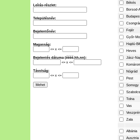
Békés
Leírás-részlet:
Borsod-A
Budapes
Településnév:
Csongrá
Fejér
Bejelentőnév:
Győr-Mo
Hajdú-Bi
Magasság:
<= x <=
Heves
Bejelentés dátuma (éééé.hh.nn):
Jász-Na
<= x <=
Komárom
Távolság:
Nógrád
<= x <=
Pest
Somogy
Szabolcs
Tolna
Vas
Veszpré
Zala
Albánia
Ausztria