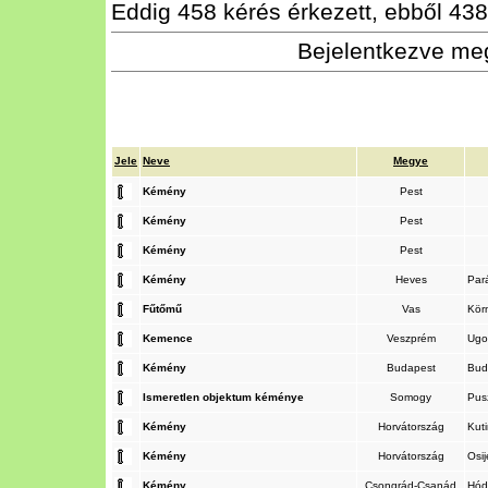
Eddig 458 kérés érkezett, ebből 438 
Bejelentkezve meg
Jele
Neve
Megye
Kémény
Pest
Kémény
Pest
Kémény
Pest
Kémény
Heves
Par
Fűtőmű
Vas
Kö
Kemence
Veszprém
Ug
Kémény
Budapest
Bud
Ismeretlen objektum kéménye
Somogy
Pus
Kémény
Horvátország
Kut
Kémény
Horvátország
Osi
Kémény
Csongrád-Csanád
Hód