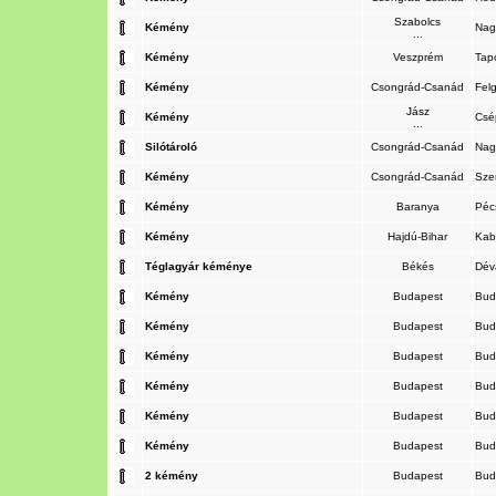
Szabolcs
Kémény
Nag
...
Kémény
Veszprém
Tap
Kémény
Csongrád-Csanád
Fel
Jász
Kémény
Cs
...
Silótároló
Csongrád-Csanád
Nag
Kémény
Csongrád-Csanád
Sze
Kémény
Baranya
Pé
Kémény
Hajdú-Bihar
Ka
Téglagyár kéménye
Békés
Dév
Kémény
Budapest
Bud
Kémény
Budapest
Bud
Kémény
Budapest
Bud
Kémény
Budapest
Bud
Kémény
Budapest
Bud
Kémény
Budapest
Bud
2 kémény
Budapest
Bud