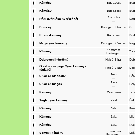
Kémény
Budapest
Bud
Kémény
Budapest
Bud
Szabolcs
Régi gyárkémény téglából
Nag
...
Kémény
Csongrád-Csanád
Sze
Erőmű-kémény
Budapest
Bud
Magányos kémény
Csongrád-Csanád
Nag
Komárom-
Kémény
Tár
Esztergom
Debreceni hőerőmű
Hajdú-Bihar
Deb
Gördülőcsapágy Gyár kéménye
Hajdú-Bihar
Deb
téglából
Jász
67-4143 alacsony
Pél
...
Jász
67-4142 magas
Pél
...
Kémény
Veszprém
Tap
Téglagyári kémény
Pest
Érd
Kémény
Zala
Petr
Kémény
Zala
Mil
Kémény
Zala
Kus
Komárom-
Semtex kémény
Leá
Esztergom