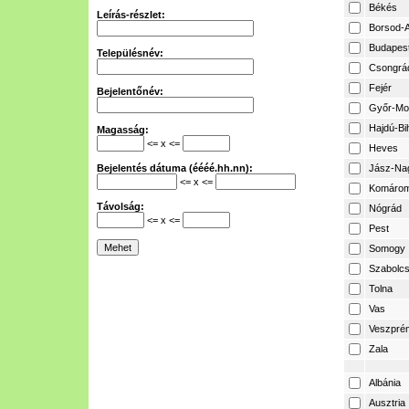
Békés
Leírás-részlet:
Borsod-A
Budapes
Településnév:
Csongrá
Fejér
Bejelentőnév:
Győr-Mo
Hajdú-Bi
Magasság:
<= x <=
Heves
Bejelentés dátuma (éééé.hh.nn):
Jász-Na
<= x <=
Komárom
Távolság:
Nógrád
<= x <=
Pest
Somogy
Szabolcs
Tolna
Vas
Veszpré
Zala
Albánia
Ausztria