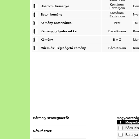
Komárom-
Hőerőmű kéménye
Dor
Esztergom
Komárom-
Beton kémény
Nye
Esztergom
Kémény antennákkal
Pest
Tö
Kémény, gólyafészekkel
Bács-Kiskun
Kun
Kémény
B-A-Z
Mo
Műemlék: Téglaégető kémény
Bács-Kiskun
Kun
Bármely szövegmező:
Megye/ország 
I
Megye/o
Bács-Ki
Név-részlet:
Baranya