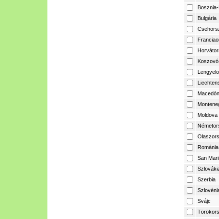
Bosznia-
Bulgária
Csehors
Franciao
Horvátor
Koszovó
Lengyelo
Liechtens
Macedón
Montene
Moldova
Németor
Olaszor
Románia
San Mari
Szlováki
Szerbia
Szlovéni
Svájc
Törökor