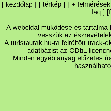
[
kezdőlap
] [
térkép
] [
+
felmérések
faq
] [
A weboldal működése és tartalma fo
vesszük az észrevétele
A turistautak.hu-ra feltöltött track-
adatbázist az ODbL licencn
Minden egyéb anyag előzetes írá
használható