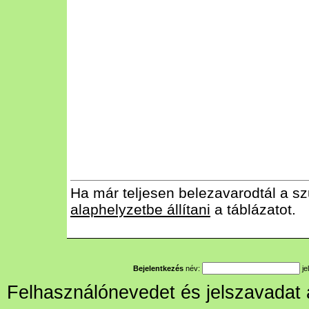
Ha már teljesen belezavarodtál a sz
alaphelyzetbe állítani
a táblázatot.
Bejelentkezés
név:
je
Felhasználónevedet és jelszavadat