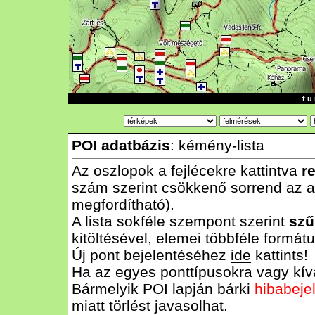
t u 
POI adatbázis
: kémény-lista
Az oszlopok a fejlécekre kattintva
r
szám szerint csökkenő sorrend az al
megfordítható).
A lista sokféle szempont szerint
szű
kitöltésével, elemei többféle form
Új pont bejelentéséhez
ide
kattints!
Ha az egyes ponttípusokra vagy kívá
Bármelyik POI lapján bárki
hibabeje
miatt törlést javasolhat.