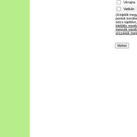
Ukrajna
Vatikán
(A kijelölt m
pontok kerülne
sincs kijelölve
kijelölés megf
megyék megfo
országok megf