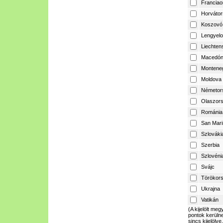
Franciao
Horvátor
Koszovó
Lengyelo
Liechtens
Macedón
Montene
Moldova
Németor
Olaszor
Románia
San Mari
Szlováki
Szerbia
Szlovéni
Svájc
Törökor
Ukrajna
Vatikán
(A kijelölt m
pontok kerülne
sincs kijelölve