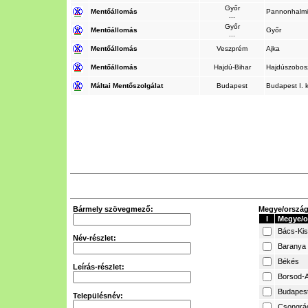
Győr
Mentőállomás
Pannonhalm
...
Győr
Mentőállomás
Győr
...
Mentőállomás
Veszprém
Ajka
Mentőállomás
Hajdú-Bihar
Hajdúszobos
Máltai Mentőszolgálat
Budapest
Budapest I. 
Bármely szövegmező:
Megye/ország 
I
Megye/o
Bács-Ki
Név-részlet:
Baranya
Békés
Leírás-részlet:
Borsod-A
Budapes
Településnév:
Csongrá