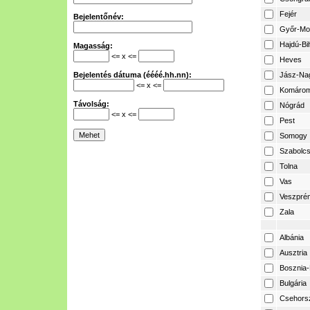
Fejér
Bejelentőnév:
Győr-Mo
Hajdú-Bi
Magasság:
<= x <=
Heves
Bejelentés dátuma (éééé.hh.nn):
Jász-Na
<= x <=
Komárom
Távolság:
Nógrád
<= x <=
Pest
Somogy
Szabolcs
Tolna
Vas
Veszpré
Zala
Albánia
Ausztria
Bosznia-
Bulgária
Csehors