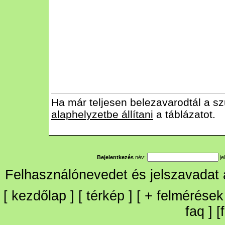
Ha már teljesen belezavarodtál a sz
alaphelyzetbe állítani
a táblázatot.
Bejelentkezés
név:
je
Felhasználónevedet és jelszavadat
[
kezdőlap
] [
térkép
] [
+
felmérések
faq
] [