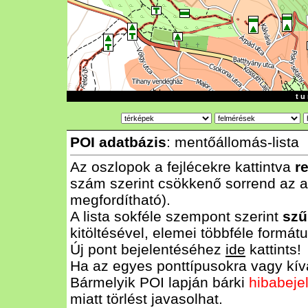
t u 
POI adatbázis
: mentőállomás-lista
Az oszlopok a fejlécekre kattintva
r
szám szerint csökkenő sorrend az al
megfordítható).
A lista sokféle szempont szerint
szű
kitöltésével, elemei többféle form
Új pont bejelentéséhez
ide
kattints!
Ha az egyes ponttípusokra vagy kívá
Bármelyik POI lapján bárki
hibabeje
miatt törlést javasolhat.