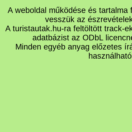
A weboldal működése és tartalma fo
vesszük az észrevétele
A turistautak.hu-ra feltöltött track-
adatbázist az ODbL licencn
Minden egyéb anyag előzetes írá
használható