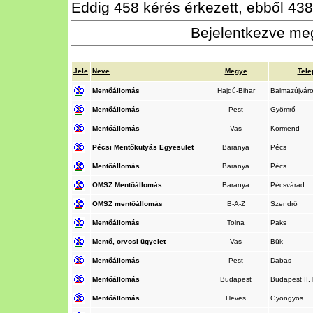
Eddig 458 kérés érkezett, ebből 438 
Bejelentkezve meg
Jele
Neve
Megye
Tele
Mentőállomás
Hajdú-Bihar
Balmazújvár
Mentőállomás
Pest
Gyömrő
Mentőállomás
Vas
Körmend
Pécsi Mentőkutyás Egyesület
Baranya
Pécs
Mentőállomás
Baranya
Pécs
OMSZ Mentőállomás
Baranya
Pécsvárad
OMSZ mentőállomás
B-A-Z
Szendrő
Mentőállomás
Tolna
Paks
Mentő, orvosi ügyelet
Vas
Bük
Mentőállomás
Pest
Dabas
Mentőállomás
Budapest
Budapest II.
Mentőállomás
Heves
Gyöngyös