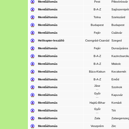
Mentőállomás
Pest
Pilisvörösvár
Mentőállomás
B-A-Z
Sajószentpé
Mentőállomás
Tolna
Szekszárd
Mentőállomás
Budapest
Budapest
Mentőállomás
Fejér
Csákvár
Helikopter-leszálló
Csongrád-Csanád
Szeged
Mentőállomás
Fejér
Dunaújváros
Mentőállomás
B-A-Z
Kazincbarci
Mentőállomás
B-A-Z
Miskolc
Mentőállomás
Bács-Kiskun
Kecskemét
Mentőállomás
B-A-Z
Emőd
Jász
Mentőállomás
Szolnok
...
Győr
Mentőállomás
Kapuvár
...
Mentőállomás
Hajdú-Bihar
Komádi
Győr
Mentőállomás
Tét
...
Mentőállomás
Zala
Zalaegersze
Mentőállomás
Veszprém
Zirc