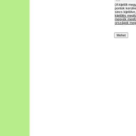
(A kijelölt m
pontok kerülne
sincs kijelölve
kijelölés megf
megyék megfo
országok megf