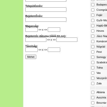
Budapes
Településnév:
Csongrá
Fejér
Bejelentőnév:
Győr-Mo
Hajdú-Bi
Magasság:
<= x <=
Heves
Bejelentés dátuma (éééé.hh.nn):
Jász-Na
<= x <=
Komárom
Távolság:
Nógrád
<= x <=
Pest
Somogy
Szabolcs
Tolna
Vas
Veszpré
Zala
Albánia
Ausztria
Bosznia-