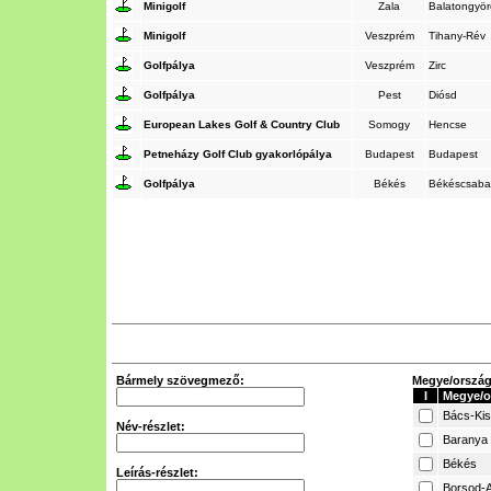
Minigolf
Zala
Balatongyö
Minigolf
Veszprém
Tihany-Rév
Golfpálya
Veszprém
Zirc
Golfpálya
Pest
Diósd
European Lakes Golf & Country Club
Somogy
Hencse
Petneházy Golf Club gyakorlópálya
Budapest
Budapest
Golfpálya
Békés
Békéscsab
Bármely szövegmező:
Megye/ország 
I
Megye/o
Bács-Ki
Név-részlet:
Baranya
Békés
Leírás-részlet:
Borsod-A