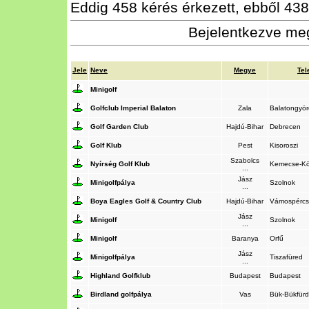
Eddig 458 kérés érkezett, ebből 438 
Bejelentkezve meg
Jele
Neve
Megye
Tel
Minigolf
Golfclub Imperial Balaton
Zala
Balatongyö
Golf Garden Club
Hajdú-Bihar
Debrecen
Golf Klub
Pest
Kisoroszi
Szabolcs
Nyírség Golf Klub
Kemecse-Kö
...
Jász
Minigolfpálya
Szolnok
...
Boya Eagles Golf & Country Club
Hajdú-Bihar
Vámospérc
Jász
Minigolf
Szolnok
...
Minigolf
Baranya
Orfű
Jász
Minigolfpálya
Tiszafüred
...
Highland Golfklub
Budapest
Budapest
Birdland golfpálya
Vas
Bük-Bükfür