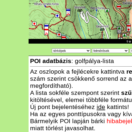
t u 
POI adatbázis
: golfpálya-lista
Az oszlopok a fejlécekre kattintva
r
szám szerint csökkenő sorrend az al
megfordítható).
A lista sokféle szempont szerint
szű
kitöltésével, elemei többféle form
Új pont bejelentéséhez
ide
kattints!
Ha az egyes ponttípusokra vagy kívá
Bármelyik POI lapján bárki
hibabeje
miatt törlést javasolhat.