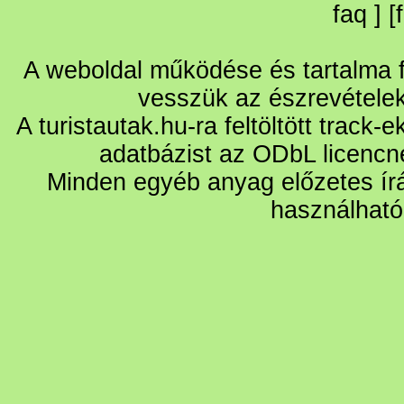
faq
] [
A weboldal működése és tartalma fo
vesszük az észrevétele
A turistautak.hu-ra feltöltött track-
adatbázist az ODbL licencn
Minden egyéb anyag előzetes írá
használható