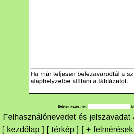
Ha már teljesen belezavarodtál a sz
alaphelyzetbe állítani
a táblázatot.
Bejelentkezés
név:
je
Felhasználónevedet és jelszavadat
[
kezdőlap
] [
térkép
] [
+
felmérések