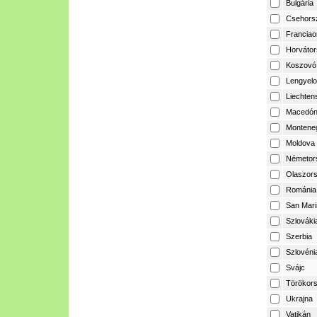
Bulgária
Csehors
Franciao
Horvátor
Koszovó
Lengyelo
Liechtens
Macedón
Montene
Moldova
Németor
Olaszor
Románia
San Mari
Szlováki
Szerbia
Szlovéni
Svájc
Törökor
Ukrajna
Vatikán