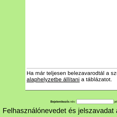
Ha már teljesen belezavarodtál a sz
alaphelyzetbe állítani
a táblázatot.
Bejelentkezés
név:
je
Felhasználónevedet és jelszavadat