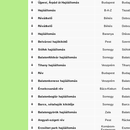
Újpest, Árpád út Hajóállomás
Budapest
Buda
Hajóállomás
B-A-Z
Tisza
Révátkelő
Békés
Dobo
Révátkelő
Békés
Dobo
Hajóállomás
Baranya
Dráva
Belvárosi hajókikötő
Pest
Szen
Siófok hajóállomás
Somogy
Siófo
Balatonföldvár hajóállomás
Somogy
Balat
Tihany hajóállomás
Veszprém
Tiha
Rév
Budapest
Budap
Balatonkenese hajóállomás
Veszprém
Bala
Érsekcsanádi rév
Bács-Kiskun
Érse
Balatonboglár hajóállomás
Somogy
Balat
Barcs, sétahajók kikötője
Somogy
Barc
Balatongyörök hajóállomás
Zala
Balat
Angyali-szigeti rév
Pest
Ráck
Komárom-
Erzsébet park hajóállomás
Eszt
Esztergom