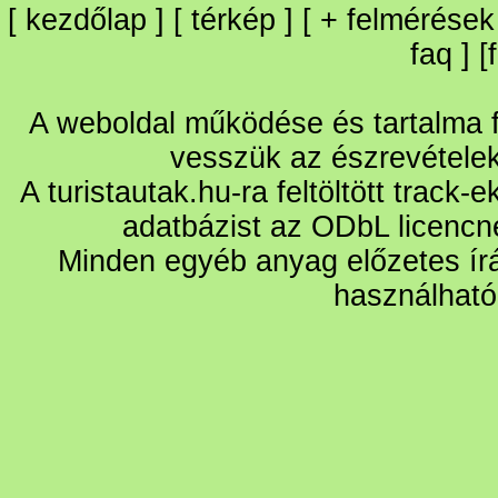
[
kezdőlap
] [
térkép
] [
+
felmérések
faq
] [
A weboldal működése és tartalma fo
vesszük az észrevétele
A turistautak.hu-ra feltöltött track-
adatbázist az ODbL licencn
Minden egyéb anyag előzetes írá
használható