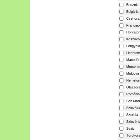
Bosznia-
Bulgária
Csehors
Franciao
Horvátor
Koszovó
Lengyelo
Liechtens
Macedón
Montene
Moldova
Németor
Olaszor
Románia
San Mari
Szlováki
Szerbia
Szlovéni
Svájc
Törökor