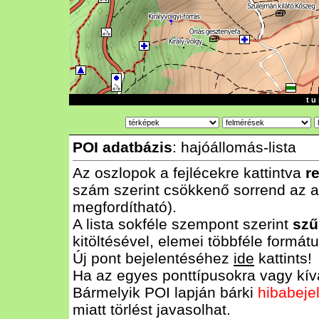
t u 
POI adatbázis
: hajóállomás-lista
Az oszlopok a fejlécekre kattintva
r
szám szerint csökkenő sorrend az al
megfordítható).
A lista sokféle szempont szerint
szű
kitöltésével, elemei többféle form
Új pont bejelentéséhez
ide
kattints!
Ha az egyes ponttípusokra vagy kívá
Bármelyik POI lapján bárki
hibabeje
miatt törlést javasolhat.