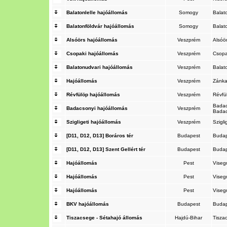
Balatonlelle hajóállomás
Somogy
Balat
Balatonföldvár hajóállomás
Somogy
Balat
Alsóörs hajóállomás
Veszprém
Alsóö
Csopaki hajóállomás
Veszprém
Csop
Balatonudvari hajóállomás
Veszprém
Balat
Hajóállomás
Veszprém
Zánk
Révfülöp hajóállomás
Veszprém
Révfü
Badac
Badacsonyi hajóállomás
Veszprém
Bada
Szigligeti hajóállomás
Veszprém
Szigli
[D11, D12, D13] Boráros tér
Budapest
Buda
[D11, D12, D13] Szent Gellért tér
Budapest
Buda
Hajóállomás
Pest
Viseg
Hajóállomás
Pest
Viseg
Hajóállomás
Pest
Viseg
BKV hajóállomás
Budapest
Buda
Tiszacsege - Sétahajó állomás
Hajdú-Bihar
Tisza