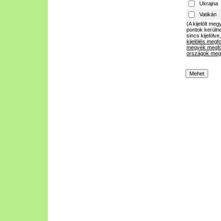
Ukrajna
Vatikán
(A kijelölt m
pontok kerülne
sincs kijelölve
kijelölés megf
megyék megfo
országok megf