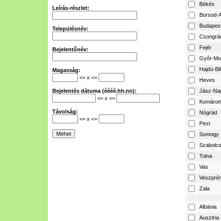
Békés
Leírás-részlet:
Borsod-A
Budapes
Településnév:
Csongrá
Fejér
Bejelentőnév:
Győr-Mo
Hajdú-Bi
Magasság:
<= x <=
Heves
Bejelentés dátuma (éééé.hh.nn):
Jász-Na
<= x <=
Komárom
Távolság:
Nógrád
<= x <=
Pest
Somogy
Szabolcs
Tolna
Vas
Veszpré
Zala
Albánia
Ausztria