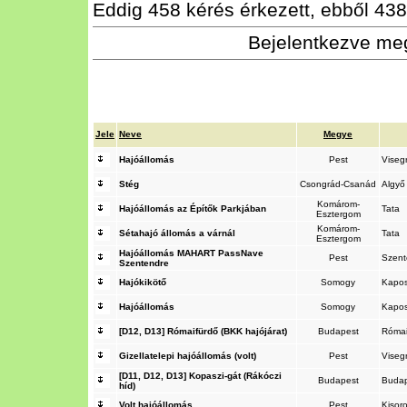
Eddig 458 kérés érkezett, ebből 438 
Bejelentkezve meg
Jele
Neve
Megye
Hajóállomás
Pest
Viseg
Stég
Csongrád-Csanád
Algy
Komárom-
Hajóállomás az Építők Parkjában
Tata
Esztergom
Komárom-
Sétahajó állomás a várnál
Tata
Esztergom
Hajóállomás MAHART PassNave
Pest
Szen
Szentendre
Hajókikötő
Somogy
Kapos
Hajóállomás
Somogy
Kapo
[D12, D13] Rómaifürdő (BKK hajójárat)
Budapest
Római
Gizellatelepi hajóállomás (volt)
Pest
Viseg
[D11, D12, D13] Kopaszi-gát (Rákóczi
Budapest
Buda
híd)
Volt hajóállomás
Pest
Kisor