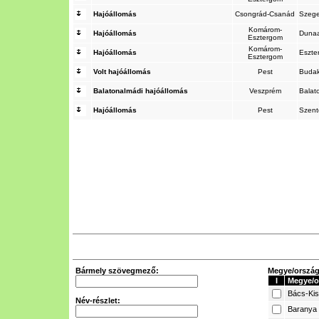
Hajóállomás
Csongrád-Csanád
Szeg
Komárom-
Hajóállomás
Duna
Esztergom
Komárom-
Hajóállomás
Eszt
Esztergom
Volt hajóállomás
Pest
Budak
Balatonalmádi hajóállomás
Veszprém
Balat
Hajóállomás
Pest
Szen
Bármely szövegmező:
Megye/ország 
I
Megye/o
Bács-Ki
Név-részlet:
Baranya