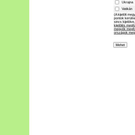
Ukrajna
Vatikán
(A kijelölt m
pontok kerülne
sincs kijelölve
kijelölés megf
megyék megfo
országok megf