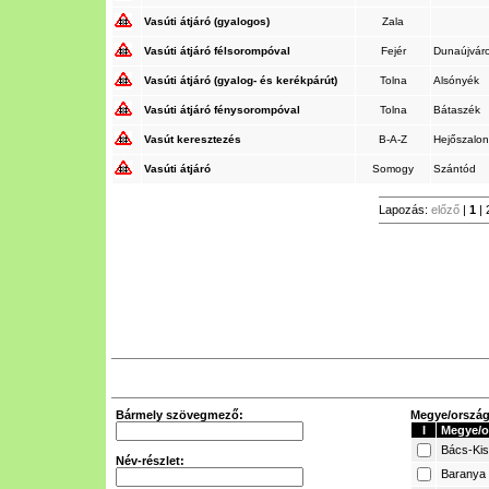
Vasúti átjáró (gyalogos)
Zala
Vasúti átjáró félsorompóval
Fejér
Dunaújvár
Vasúti átjáró (gyalog- és kerékpárút)
Tolna
Alsónyék
Vasúti átjáró fénysorompóval
Tolna
Bátaszék
Vasút keresztezés
B-A-Z
Hejőszalo
Vasúti átjáró
Somogy
Szántód
Lapozás:
előző
|
1
|
Bármely szövegmező:
Megye/ország 
I
Megye/o
Bács-Ki
Név-részlet:
Baranya