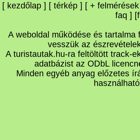
[
kezdőlap
] [
térkép
] [
+
felmérések
faq
] [
A weboldal működése és tartalma fo
vesszük az észrevétele
A turistautak.hu-ra feltöltött track-
adatbázist az ODbL licencn
Minden egyéb anyag előzetes írá
használható