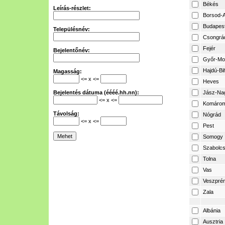
Békés
Leírás-részlet:
Borsod-A
Budapes
Településnév:
Csongrá
Fejér
Bejelentőnév:
Győr-Mo
Hajdú-Bi
Magasság:
<= x <=
Heves
Bejelentés dátuma (éééé.hh.nn):
Jász-Na
<= x <=
Komárom
Távolság:
Nógrád
<= x <=
Pest
Somogy
Szabolcs
Tolna
Vas
Veszpré
Zala
Albánia
Ausztria