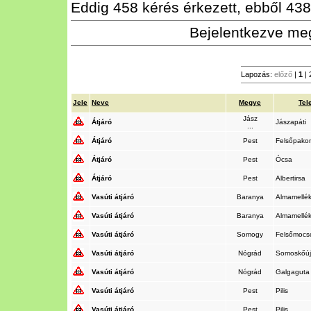
Eddig 458 kérés érkezett, ebből 438 
Bejelentkezve meg
Lapozás:
előző
|
1
|
Jele
Neve
Megye
Tel
Jász
Átjáró
Jászapáti
...
Átjáró
Pest
Felsőpako
Átjáró
Pest
Ócsa
Átjáró
Pest
Albertirsa
Vasúti átjáró
Baranya
Almamellé
Vasúti átjáró
Baranya
Almamellé
Vasúti átjáró
Somogy
Felsőmocs
Vasúti átjáró
Nógrád
Somoskőúj
Vasúti átjáró
Nógrád
Galgagut
Vasúti átjáró
Pest
Pilis
Vasúti átjáró
Pest
Pilis