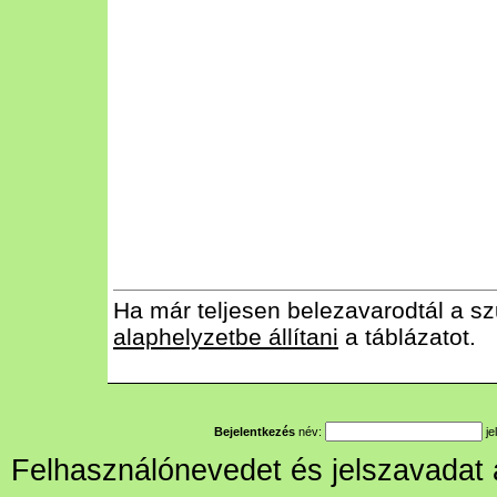
Ha már teljesen belezavarodtál a sz
alaphelyzetbe állítani
a táblázatot.
Bejelentkezés
név:
je
Felhasználónevedet és jelszavadat