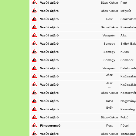
Vasúti átjáró
Bács-Kiskun
Pirtó
Vasúti átjáró
Bács-Kiskun
Mélykút
Vasúti átjáró
Pest
Százhalom
Vasúti átjáró
Bács-Kiskun
Kiskunhal
Vasúti átjáró
Veszprém
Ajka
Vasúti átjáró
Somogy
Siófok-Bal
Vasúti átjáró
Somogy
Kutas
Vasúti átjáró
Somogy
Somodor
Vasúti átjáró
Veszprém
Balatoned
Jász
Vasúti átjáró
Kisújszáll
...
Jász
Vasúti átjáró
Kisújszáll
...
Vasúti átjáró
Bács-Kiskun
Kecskemé
Vasúti átjáró
Tolna
Nagymány
Győr
Vasúti átjáró
Pereszteg
...
Vasúti átjáró
Bács-Kiskun
Foktő
Fénysorompó
Pest
Pécel
Vasúti átjáró
Bács-Kiskun
Tiszaalpár