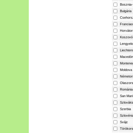
Bosznia-
Bulgária
Csehors
Franciao
Horvátor
Koszovó
Lengyelo
Liechtens
Macedón
Montene
Moldova
Németor
Olaszor
Románia
San Mari
Szlováki
Szerbia
Szlovéni
Svájc
Törökor