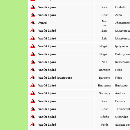
Vasúti átjáró
Pest
Gödöllő
Vasúti átjáró
Pest
Acsa
Jász
Átjáró
Jászalsós
...
Vasúti átjáró
Zala
Murakeres
Vasúti átjáró
Zala
Murakeres
Vasúti átjáró
Nógrád
Ipolyvece
Vasúti átjáró
Nógrád
Bátonyter
Vasúti átjáró
Vas
Kemestaró
Vasúti átjáró
Baranya
Pécs
Vasúti átjáró (gyalogos)
Baranya
Pécs
Vasúti átjáró
Budapest
Budapest
Vasúti átjáró
Somogy
Andocs
Vasúti átjáró
Pest
Farmos
Vasúti átjáró
Pest
Tápiószen
Vasúti átjáró
Békés
Orosháza
Vasúti átjáró
Fejér
Szabadeg