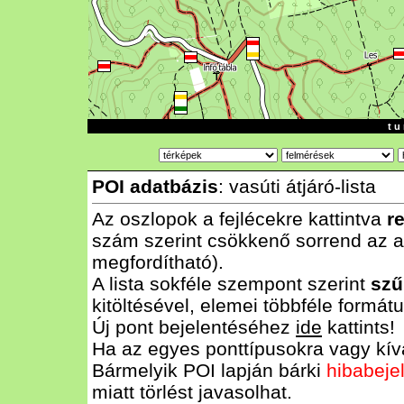
t u 
POI adatbázis
: vasúti átjáró-lista
Az oszlopok a fejlécekre kattintva
r
szám szerint csökkenő sorrend az al
megfordítható).
A lista sokféle szempont szerint
szű
kitöltésével, elemei többféle form
Új pont bejelentéséhez
ide
kattints!
Ha az egyes ponttípusokra vagy kívá
Bármelyik POI lapján bárki
hibabeje
miatt törlést javasolhat.