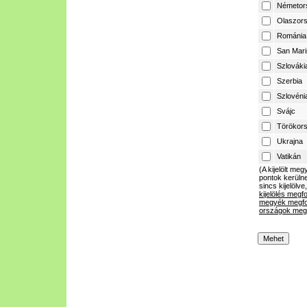
Németor
Olaszor
Románia
San Mari
Szlováki
Szerbia
Szlovéni
Svájc
Törökor
Ukrajna
Vatikán
(A kijelölt m
pontok kerülne
sincs kijelölve
kijelölés megf
megyék megfo
országok megf