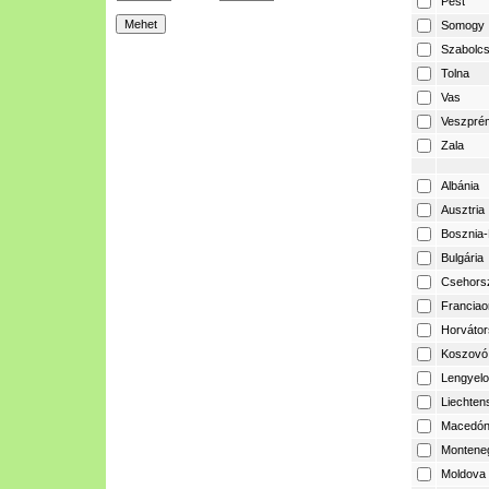
Pest
Somogy
Szabolcs
Tolna
Vas
Veszpré
Zala
Albánia
Ausztria
Bosznia-
Bulgária
Csehors
Franciao
Horvátor
Koszovó
Lengyelo
Liechtens
Macedón
Montene
Moldova