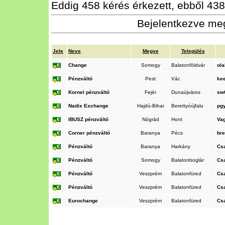
Eddig 458 kérés érkezett, ebből 438 
Bejelentkezve meg
Jele
Neve
Megye
Település
Change
Somogy
Balatonföldvár
ol
Pénzváltó
Pest
Vác
ke
Kornel pénzváltó
Fejér
Dunaújváros
sw0
Nadix Exchange
Hajdú-Bihar
Berettyóújfalu
pg
IBUSZ pénzváltó
Nógrád
Hont
Va
Corner pénzváltó
Baranya
Pécs
br
Pénzváltó
Baranya
Harkány
Cs
Pénzváltó
Somogy
Balatonboglár
Cs
Pénzváltó
Veszprém
Balatonfüred
Cs
Pénzváltó
Veszprém
Balatonfüred
Cs
Eurochange
Veszprém
Balatonfüred
Cs