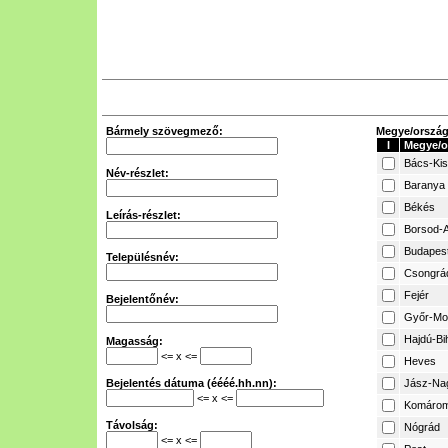
Bármely szövegmező:
Megye/ország 
I
Megye/o
Bács-Ki
Név-részlet:
Baranya
Békés
Leírás-részlet:
Borsod-A
Budapes
Településnév:
Csongrá
Fejér
Bejelentőnév:
Győr-Mo
Hajdú-Bi
Magasság:
<= x <=
Heves
Bejelentés dátuma (éééé.hh.nn):
Jász-Na
<= x <=
Komárom
Távolság:
Nógrád
<= x <=