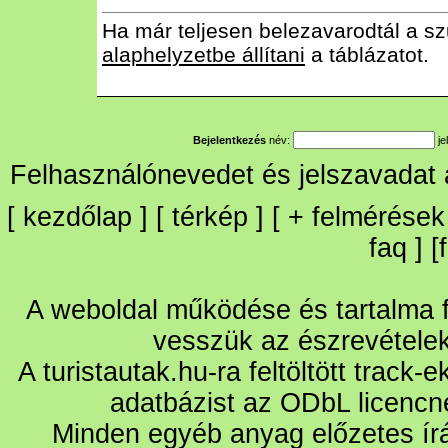
Ha már teljesen belezavarodtál a sz
alaphelyzetbe állítani
a táblázatot.
Bejelentkezés
név:
je
Felhasználónevedet és jelszavadat
[
kezdőlap
] [
térkép
] [
+
felmérések
faq
] [
A weboldal működése és tartalma fo
vesszük az észrevétele
A turistautak.hu-ra feltöltött track-
adatbázist az ODbL licencn
Minden egyéb anyag előzetes írá