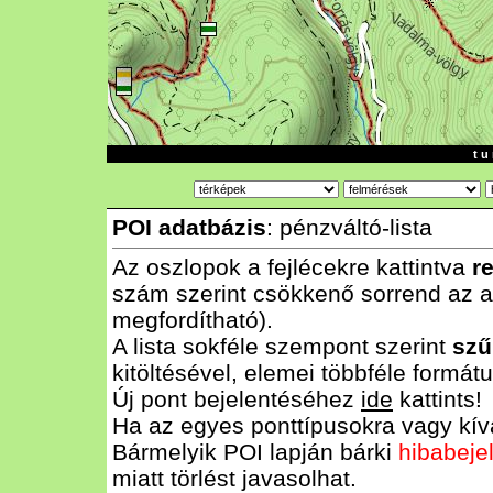
t u 
POI adatbázis
: pénzváltó-lista
Az oszlopok a fejlécekre kattintva
r
szám szerint csökkenő sorrend az al
megfordítható).
A lista sokféle szempont szerint
szű
kitöltésével, elemei többféle form
Új pont bejelentéséhez
ide
kattints!
Ha az egyes ponttípusokra vagy kívá
Bármelyik POI lapján bárki
hibabeje
miatt törlést javasolhat.