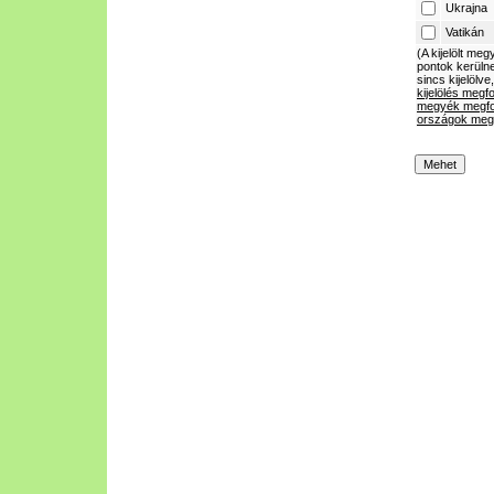
Ukrajna
Vatikán
(A kijelölt m
pontok kerülne
sincs kijelölve
kijelölés megf
megyék megfo
országok megf