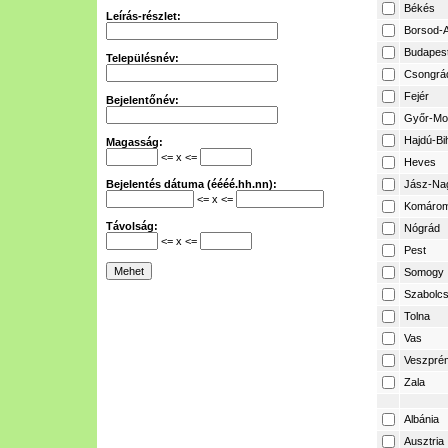
Békés
Leírás-részlet:
Borsod-A
Budapes
Településnév:
Csongrá
Fejér
Bejelentőnév:
Győr-Mo
Hajdú-Bi
Magasság:
<= x <=
Heves
Bejelentés dátuma (éééé.hh.nn):
Jász-Na
<= x <=
Komárom
Távolság:
Nógrád
<= x <=
Pest
Somogy
Szabolcs
Tolna
Vas
Veszpré
Zala
Albánia
Ausztria