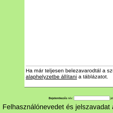
Ha már teljesen belezavarodtál a sz
alaphelyzetbe állítani
a táblázatot.
Bejelentkezés
név:
je
Felhasználónevedet és jelszavadat