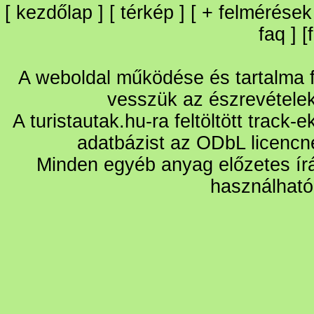
[
kezdőlap
] [
térkép
] [
+
felmérések
faq
] [
A weboldal működése és tartalma fo
vesszük az észrevétele
A turistautak.hu-ra feltöltött track-
adatbázist az ODbL licencn
Minden egyéb anyag előzetes írá
használható