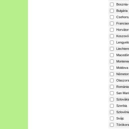
Bosznia-
Bulgária
Csehors
Franciao
Horvátor
Koszovó
Lengyelo
Liechtens
Macedón
Montene
Moldova
Németor
Olaszor
Románia
San Mari
Szlováki
Szerbia
Szlovéni
Svájc
Törökor