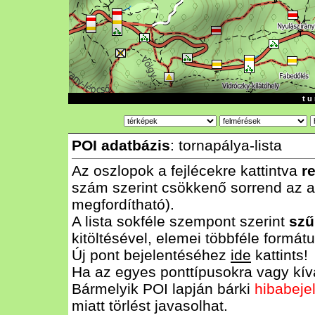
t u 
POI adatbázis
: tornapálya-lista
Az oszlopok a fejlécekre kattintva
r
szám szerint csökkenő sorrend az al
megfordítható).
A lista sokféle szempont szerint
szű
kitöltésével, elemei többféle form
Új pont bejelentéséhez
ide
kattints!
Ha az egyes ponttípusokra vagy kívá
Bármelyik POI lapján bárki
hibabeje
miatt törlést javasolhat.