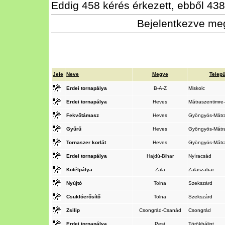
Eddig 458 kérés érkezett, ebből 438 
Bejelentkezve meg
Jele
Neve
Megye
Telepü
Erdei tornapálya
B-A-Z
Miskolc
Erdei tornapálya
Heves
Mátraszentimre
Fekvőtámasz
Heves
Gyöngyös-Mátr
Gyűrű
Heves
Gyöngyös-Mátr
Tornaszer korlát
Heves
Gyöngyös-Mátr
Erdei tornapálya
Hajdú-Bihar
Nyíracsád
Kötélpálya
Zala
Zalaszabar
Nyújtó
Tolna
Szekszárd
Csuklóerősítő
Tolna
Szekszárd
Zsilip
Csongrád-Csanád
Csongrád
Erdei tornapálya
Pest
Törökbálint