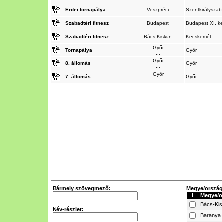
Erdei tornapálya
Veszprém
Szentkirálysza
Szabadtéri fitnesz
Budapest
Budapest XI. k
Szabadtéri fitnesz
Bács-Kiskun
Kecskemét
Győr
Tornapálya
Győr
...
Győr
8. állomás
Győr
...
Győr
7. állomás
Győr
...
Bármely szövegmező:
Megye/ország 
I
Megye/o
Bács-Ki
Név-részlet:
Baranya