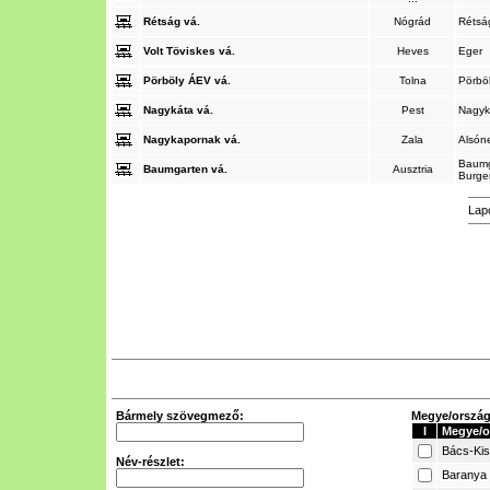
Rétság vá.
Nógrád
Réts
Volt Töviskes vá.
Heves
Eger
Pörböly ÁEV vá.
Tolna
Pörbö
Nagykáta vá.
Pest
Nagy
Nagykapornak vá.
Zala
Alsón
Baumg
Baumgarten vá.
Ausztria
Burge
Lap
Bármely szövegmező:
Megye/ország 
I
Megye/o
Bács-Ki
Név-részlet:
Baranya