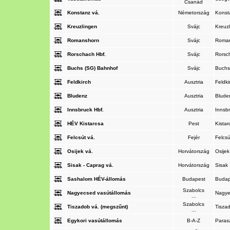
Csanád
Konstanz vá.
Németország
Kons
Kreuzlingen
Svájc
Kreuz
Romanshorn
Svájc
Roma
Rorschach Hbf.
Svájc
Rorsc
Buchs (SG) Bahnhof
Svájc
Buch
Feldkirch
Ausztria
Feldk
Bludenz
Ausztria
Blud
Innsbruck Hbf.
Ausztria
Innsb
HÉV Kistarcsa
Pest
Kista
Felcsút vá.
Fejér
Felcs
Osijek vá.
Horvátország
Osije
Sisak - Caprag vá.
Horvátország
Sisak
Sashalom HÉV-állomás
Budapest
Buda
Szabolcs
Nagyecsed vasútállomás
Nagy
...
Szabolcs
Tiszadob vá. (megszűnt)
Tisza
...
Egykori vasútállomás
B-A-Z
Paras