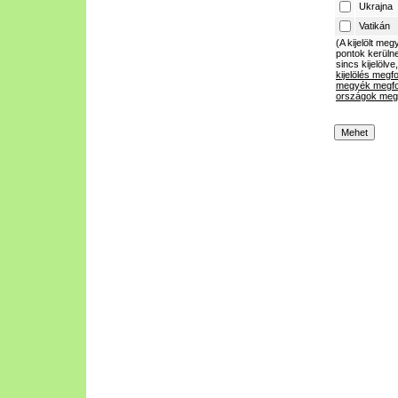
Ukrajna
Vatikán
(A kijelölt m
pontok kerülne
sincs kijelölve
kijelölés megf
megyék megfo
országok megf