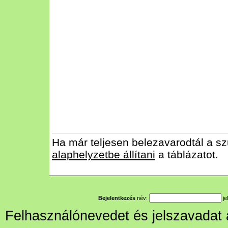
Ha már teljesen belezavarodtál a sz
alaphelyzetbe állítani
a táblázatot.
Bejelentkezés
név:
je
Felhasználónevedet és jelszavadat