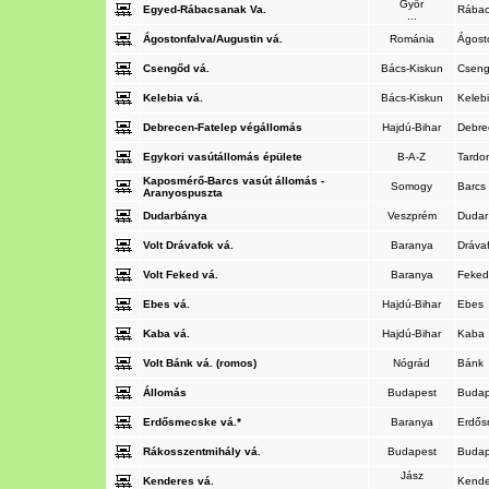
Győr
Egyed-Rábacsanak Va.
Rába
...
Ágostonfalva/Augustin vá.
Románia
Ágost
Csengőd vá.
Bács-Kiskun
Csen
Kelebia vá.
Bács-Kiskun
Keleb
Debrecen-Fatelep végállomás
Hajdú-Bihar
Debr
Egykori vasútállomás épülete
B-A-Z
Tard
Kaposmérő-Barcs vasút állomás -
Somogy
Barcs
Aranyospuszta
Dudarbánya
Veszprém
Duda
Volt Drávafok vá.
Baranya
Dráva
Volt Feked vá.
Baranya
Feke
Ebes vá.
Hajdú-Bihar
Ebes
Kaba vá.
Hajdú-Bihar
Kaba
Volt Bánk vá. (romos)
Nógrád
Bánk
Állomás
Budapest
Buda
Erdősmecske vá.*
Baranya
Erdő
Rákosszentmihály vá.
Budapest
Buda
Jász
Kenderes vá.
Kend
...