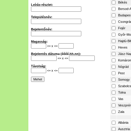
Békés
Leírás-részlet:
Borsod-A
Budapes
Településnév:
Csongrá
Fejér
Bejelentőnév:
Győr-Mo
Hajdú-Bi
Magasság:
<= x <=
Heves
Bejelentés dátuma (éééé.hh.nn):
Jász-Na
<= x <=
Komárom
Távolság:
Nógrád
<= x <=
Pest
Somogy
Szabolcs
Tolna
Vas
Veszpré
Zala
Albánia
Ausztria