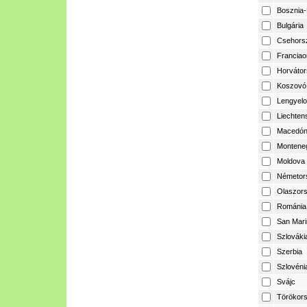
Bosznia-
Bulgária
Csehors
Franciao
Horvátor
Koszovó
Lengyelo
Liechtens
Macedón
Montene
Moldova
Németor
Olaszor
Románia
San Mari
Szlováki
Szerbia
Szlovéni
Svájc
Törökor