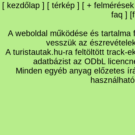
[
kezdőlap
] [
térkép
] [
+
felmérések
faq
] [
A weboldal működése és tartalma fo
vesszük az észrevétele
A turistautak.hu-ra feltöltött track-
adatbázist az ODbL licencn
Minden egyéb anyag előzetes írá
használható