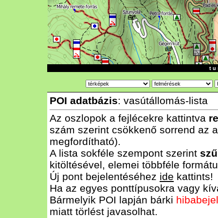
t u 
POI adatbázis
: vasútállomás-lista
Az oszlopok a fejlécekre kattintva
r
szám szerint csökkenő sorrend az al
megfordítható).
A lista sokféle szempont szerint
szű
kitöltésével, elemei többféle form
Új pont bejelentéséhez
ide
kattints!
Ha az egyes ponttípusokra vagy kívá
Bármelyik POI lapján bárki
hibabeje
miatt törlést javasolhat.