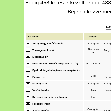
Eddig 458 kérés érkezett, ebből 438 
Bejelentkezve meg
Lap
Jele
Neve
Megye
Aranyvölgy vasútállomás
Budapest
Buda
Szabolcs
Tunyogmatolcs vá.
Tunyo
...
Mozdonyszín
Kiskunhalas, Molnár-tanya (53. sz. út)
Bács-Kiskun
Egykori forgalmi épület ( ma magánház )
Győr
Pinnye, vá.
Pinn
...
Kastélypark
Budapest
Buda
Vasútállomás
Zala
Kisto
Kisvonat és hajtány állomás
Heves
Forgalmi iroda
Csongrád-
Vasútállomás
Szeg