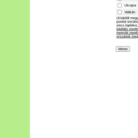
Ukrajna
Vatikán
(A kijelölt m
pontok kerülne
sincs kijelölve
kijelölés megf
megyék megfo
országok megf