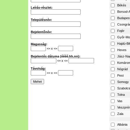
Békés
Leírás-részlet:
Borsod-A
Budapes
Településnév:
Csongrá
Fejér
Bejelentőnév:
Győr-Mo
Hajdú-Bi
Magasság:
<= x <=
Heves
Bejelentés dátuma (éééé.hh.nn):
Jász-Na
<= x <=
Komárom
Távolság:
Nógrád
<= x <=
Pest
Somogy
Szabolcs
Tolna
Vas
Veszpré
Zala
Albánia