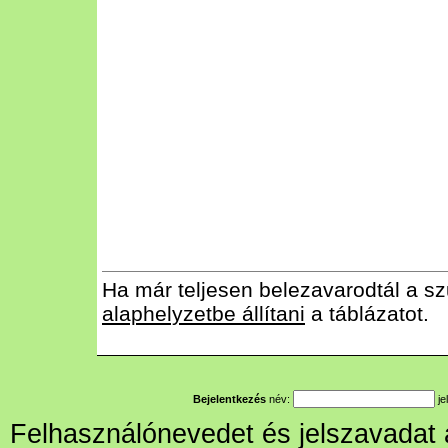
Ha már teljesen belezavarodtál a sz
alaphelyzetbe állítani
a táblázatot.
Bejelentkezés
név:
je
Felhasználónevedet és jelszavadat