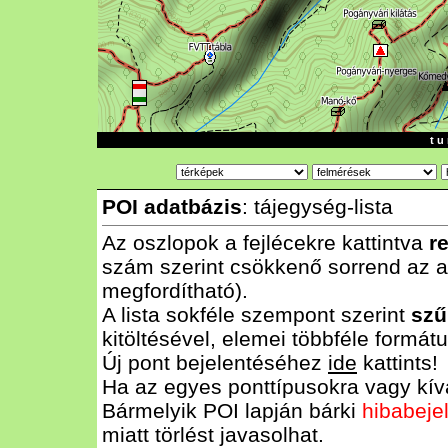
t u 
POI adatbázis
: tájegység-lista
Az oszlopok a fejlécekre kattintva
r
szám szerint csökkenő sorrend az al
megfordítható).
A lista sokféle szempont szerint
szű
kitöltésével, elemei többféle form
Új pont bejelentéséhez
ide
kattints!
Ha az egyes ponttípusokra vagy kívá
Bármelyik POI lapján bárki
hibabeje
miatt törlést javasolhat.