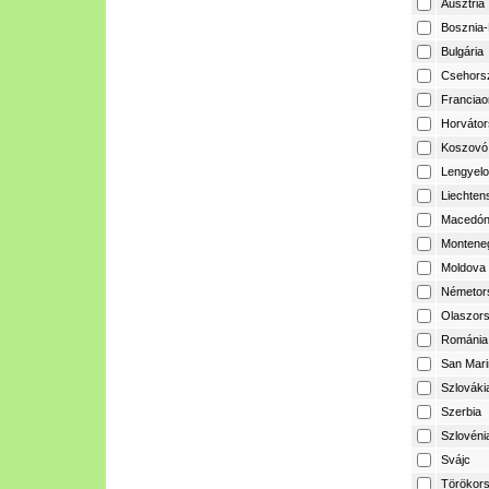
Ausztria
Bosznia-
Bulgária
Csehors
Franciao
Horvátor
Koszovó
Lengyelo
Liechtens
Macedón
Montene
Moldova
Németor
Olaszor
Románia
San Mari
Szlováki
Szerbia
Szlovéni
Svájc
Törökor