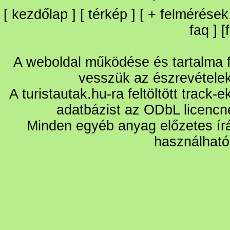
[
kezdőlap
] [
térkép
] [
+
felmérések
faq
] [
A weboldal működése és tartalma fo
vesszük az észrevétele
A turistautak.hu-ra feltöltött track-
adatbázist az ODbL licencn
Minden egyéb anyag előzetes írá
használható