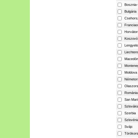
Bosznia-
Bulgária
Csehors
Franciao
Horvátor
Koszovó
Lengyelo
Liechtens
Macedón
Montene
Moldova
Németor
Olaszor
Románia
San Mari
Szlováki
Szerbia
Szlovéni
Svájc
Törökor