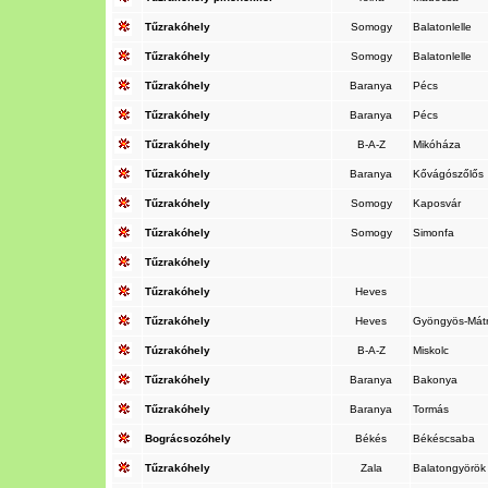
Tűzrakóhely
Somogy
Balatonlelle
Tűzrakóhely
Somogy
Balatonlelle
Tűzrakóhely
Baranya
Pécs
Tűzrakóhely
Baranya
Pécs
Tűzrakóhely
B-A-Z
Mikóháza
Tűzrakóhely
Baranya
Kővágószőlős
Tűzrakóhely
Somogy
Kaposvár
Tűzrakóhely
Somogy
Simonfa
Tűzrakóhely
Tűzrakóhely
Heves
Tűzrakóhely
Heves
Gyöngyös-Mát
Túzrakóhely
B-A-Z
Miskolc
Tűzrakóhely
Baranya
Bakonya
Tűzrakóhely
Baranya
Tormás
Bográcsozóhely
Békés
Békéscsaba
Tűzrakóhely
Zala
Balatongyörö