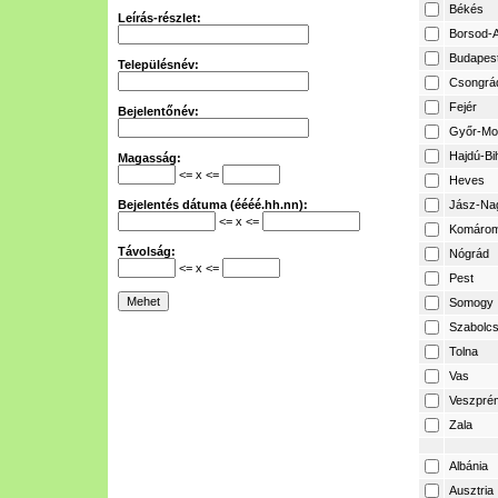
Békés
Leírás-részlet:
Borsod-A
Budapes
Településnév:
Csongrá
Fejér
Bejelentőnév:
Győr-Mo
Hajdú-Bi
Magasság:
<= x <=
Heves
Bejelentés dátuma (éééé.hh.nn):
Jász-Na
<= x <=
Komárom
Távolság:
Nógrád
<= x <=
Pest
Somogy
Szabolcs
Tolna
Vas
Veszpré
Zala
Albánia
Ausztria