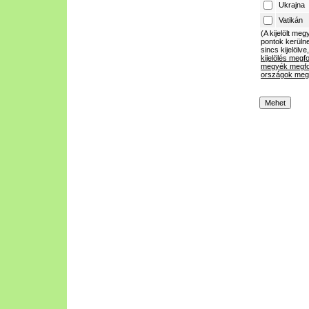
Ukrajna
Vatikán
(A kijelölt m
pontok kerülne
sincs kijelölve
kijelölés megf
megyék megfo
országok megf