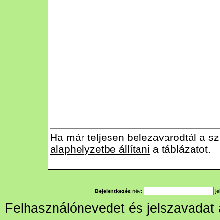
Ha már teljesen belezavarodtál a sz
alaphelyzetbe állítani
a táblázatot.
Bejelentkezés
név:
je
Felhasználónevedet és jelszavadat