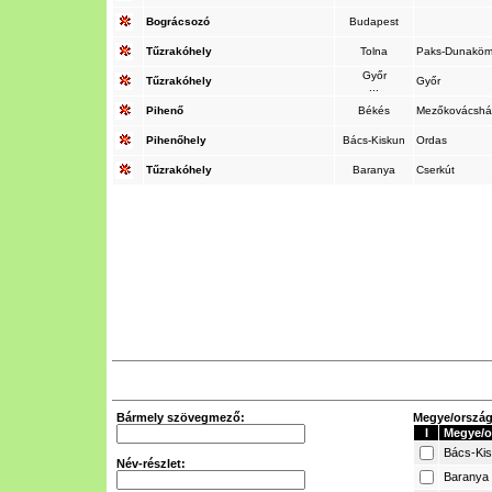
Bográcsozó
Budapest
Tűzrakóhely
Tolna
Paks-Dunakö
Győr
Tűzrakóhely
Győr
...
Pihenő
Békés
Mezőkovácsh
Pihenőhely
Bács-Kiskun
Ordas
Tűzrakóhely
Baranya
Cserkút
Bármely szövegmező:
Megye/ország 
I
Megye/o
Bács-Ki
Név-részlet:
Baranya