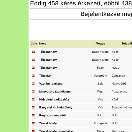
Eddig 458 kérés érkezett, ebből 438 
Bejelentkezve meg
Jele
Neve
Megye
Telepü
Tűzrakóhely
Bács-Kiskun
Kecel
Tűzrakóhely
Bács-Kiskun
Kecel
Tűzrakóhely
Fejér
NULL
Tűzrakó
Veszprém
Csesznek
Vadlány-barlang
Zala
Nagygörbő
Magyarország közepe
Pest
Pusztavacs
Hidegkúti vadászház
Vas
Káld
Banyafai kirándulóhely
Vas
Bejcgyertyáno
Régi szalonnasütő
NULL
NULL
Tűzrakóhely
Budapest
NULL
Tűzrakóhely pihenőkkel
Tolna
Madocsa