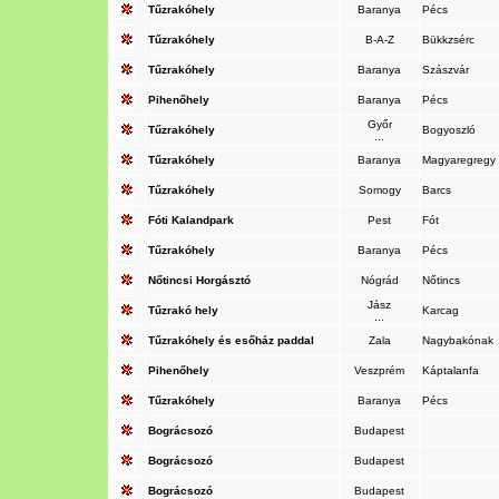
Tűzrakóhely
Baranya
Pécs
Tűzrakóhely
B-A-Z
Bükkzsérc
Tűzrakóhely
Baranya
Szászvár
Pihenőhely
Baranya
Pécs
Győr
Tűzrakóhely
Bogyoszló
...
Tűzrakóhely
Baranya
Magyaregregy
Tűzrakóhely
Somogy
Barcs
Fóti Kalandpark
Pest
Fót
Tűzrakóhely
Baranya
Pécs
Nőtincsi Horgásztó
Nógrád
Nőtincs
Jász
Tűzrakó hely
Karcag
...
Tűzrakóhely és esőház paddal
Zala
Nagybakónak
Pihenőhely
Veszprém
Káptalanfa
Tűzrakóhely
Baranya
Pécs
Bográcsozó
Budapest
Bográcsozó
Budapest
Bográcsozó
Budapest