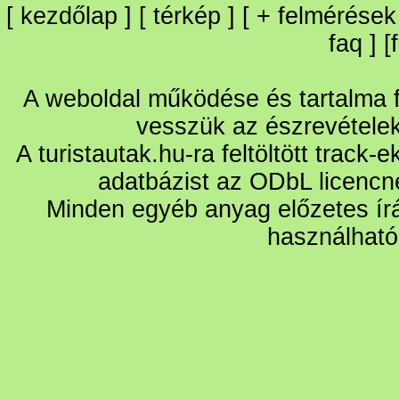
[
kezdőlap
] [
térkép
] [
+
felmérések
faq
] [
A weboldal működése és tartalma fo
vesszük az észrevétele
A turistautak.hu-ra feltöltött track-
adatbázist az ODbL licencn
Minden egyéb anyag előzetes írá
használható