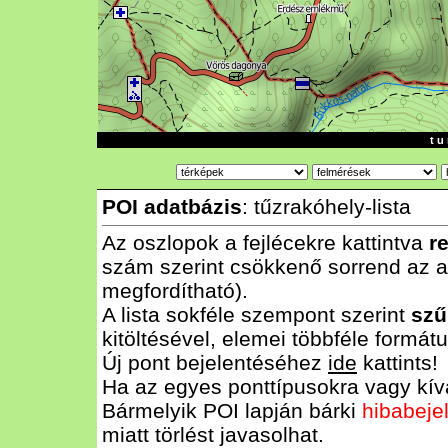
t u 
POI adatbázis
: tűzrakóhely-lista
Az oszlopok a fejlécekre kattintva
r
szám szerint csökkenő sorrend az al
megfordítható).
A lista sokféle szempont szerint
szű
kitöltésével, elemei többféle form
Új pont bejelentéséhez
ide
kattints!
Ha az egyes ponttípusokra vagy kívá
Bármelyik POI lapján bárki
hibabeje
miatt törlést javasolhat.