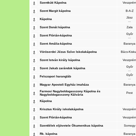
Szentkúti Kápolna
Veszpré
Szent Margit kápolna
B-A-Z
Jász
Kápolna
...
Szent Donát kápolna
Zala
Győr
Szent Flórián-kápolna
...
Szent Amália-kápolna
Baranya
Vöröserdei Jézus Szíve Iskolakápolna
Bács-Kisk
Szent István király kápolna
Veszpré
Győr
Szent Jakab zarándok kápolna
...
Győr
Felszopori harangláb
...
Magyar Apostoli Egyház imaháza
Baranya
Farmosi Nagyboldogasszony Kápolna és
Pest
Nagyboldogasszony Kálvária
Kápolna
Krisztus Király iskolakápolna
Veszpré
Szent Flórián-kápolna
Veszpré
Szentlélek eljövetele Ökumenikus kápolna
Somogy
Rk. kápolna
Baranya