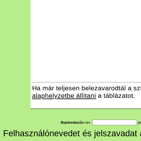
Ha már teljesen belezavarodtál a sz
alaphelyzetbe állítani
a táblázatot.
Bejelentkezés
név:
je
Felhasználónevedet és jelszavadat