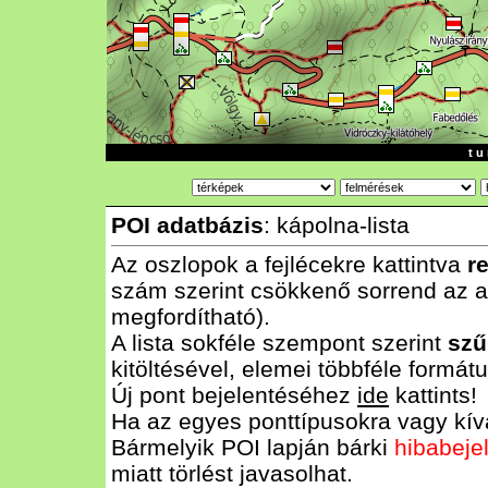
t u 
POI adatbázis
: kápolna-lista
Az oszlopok a fejlécekre kattintva
r
szám szerint csökkenő sorrend az al
megfordítható).
A lista sokféle szempont szerint
szű
kitöltésével, elemei többféle form
Új pont bejelentéséhez
ide
kattints!
Ha az egyes ponttípusokra vagy kívá
Bármelyik POI lapján bárki
hibabeje
miatt törlést javasolhat.