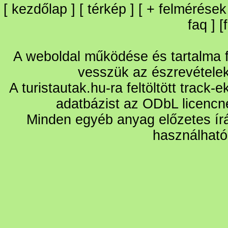
[
kezdőlap
] [
térkép
] [
+
felmérések
faq
] [
A weboldal működése és tartalma fo
vesszük az észrevétele
A turistautak.hu-ra feltöltött track-
adatbázist az ODbL licencn
Minden egyéb anyag előzetes írá
használható