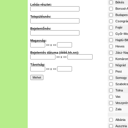
Békés
Leírás-részlet:
Borsod-A
Budapes
Településnév:
Csongrá
Fejér
Bejelentőnév:
Győr-Mo
Hajdú-Bi
Magasság:
<= x <=
Heves
Bejelentés dátuma (éééé.hh.nn):
Jász-Na
<= x <=
Komárom
Távolság:
Nógrád
<= x <=
Pest
Somogy
Szabolcs
Tolna
Vas
Veszpré
Zala
Albánia
Ausztria