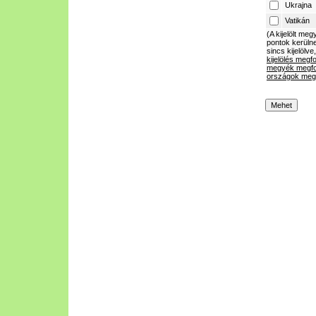
Ukrajna
Vatikán
(A kijelölt m
pontok kerülne
sincs kijelölve
kijelölés megf
megyék megfo
országok megf