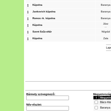
Kápolna
Baranya
Jankovich kápolna
Baranya
Romos rk. kápolna
Baranya
Jász
Kápolna
...
Szent Szűz-oltár
Nógrád
Kápolna
Zala
Lap
Bármely szövegmező:
Megye/ország 
I
Megye/o
Bács-Ki
Név-részlet:
Baranya