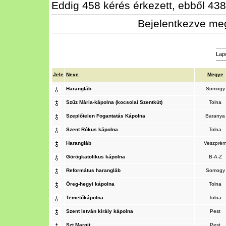
Eddig 458 kérés érkezett, ebből 438 
Bejelentkezve meg
Lap
Jele
Neve
Megye
Harangláb
Somogy
Szűz Mária-kápolna (kocsolai Szentkút)
Tolna
Szeplőtelen Fogantatás Kápolna
Baranya
Szent Rókus kápolna
Tolna
Harangláb
Veszpré
Görögkatolikus kápolna
B-A-Z
Református harangláb
Somogy
Öreg-hegyi kápolna
Tolna
Temetőkápolna
Tolna
Szent István király kápolna
Pest
Szt.Margit
Pest