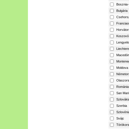
Bosznia-
Bulgária
Csehors
Franciao
Horvátor
Koszovó
Lengyelo
Liechtens
Macedón
Montene
Moldova
Németor
Olaszor
Románia
San Mari
Szlováki
Szerbia
Szlovéni
Svájc
Törökor