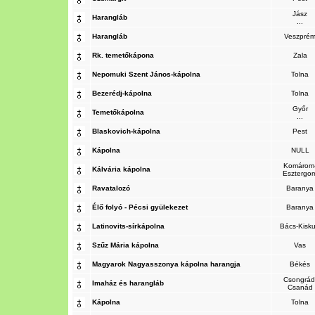
Jász
Harangláb
...
Harangláb
Veszpré
Rk. temetőkápona
Zala
Nepomuki Szent János-kápolna
Tolna
Bezerédj-kápolna
Tolna
Győr
Temetőkápolna
...
Blaskovich-kápolna
Pest
Kápolna
NULL
Komárom
Kálvária kápolna
Esztergo
Ravatalozó
Baranya
Élő folyó - Pécsi gyülekezet
Baranya
Latinovits-sírkápolna
Bács-Kisk
Szűz Mária kápolna
Vas
Magyarok Nagyasszonya kápolna harangja
Békés
Csongrád
Imaház és harangláb
Csanád
Kápolna
Tolna