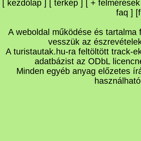
[
kezdőlap
] [
térkép
] [
+
felmérések
faq
] [
A weboldal működése és tartalma fo
vesszük az észrevétele
A turistautak.hu-ra feltöltött track-
adatbázist az ODbL licencn
Minden egyéb anyag előzetes írá
használható