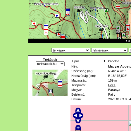
t u 
Térképek
Típus:
kápolna
Név:
Magyar Aposto
Szélesség (lat):
N 46° 4,781'
Hosszúság (lon):
E 18° 15,823'
Magasság:
159 m
Település:
Pécs
Megye:
Baranya
Bejelentő:
Fairy
Dátum:
2023.01.03 05: