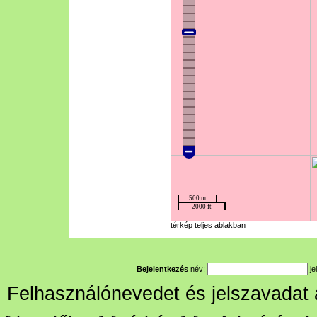
térkép teljes ablakban
Bejelentkezés
név:
je
Felhasználónevedet és jelszavadat