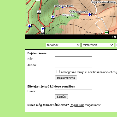
t u 
Bejelentkezés
Név:
Jelszó:
a böngésző tárolja el a felhasználónevet és 
Elfelejtett jelszó küldése e-mailben
E-mail:
Nincs még felhasználóneved?
Regisztráld
magad most!