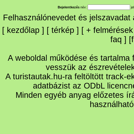
Bejelentkezés
név:
je
Felhasználónevedet és jelszavadat
[
kezdőlap
] [
térkép
] [
+
felmérések
faq
] [
A weboldal működése és tartalma fo
vesszük az észrevétele
A turistautak.hu-ra feltöltött track-
adatbázist az ODbL licencn
Minden egyéb anyag előzetes írá
használható