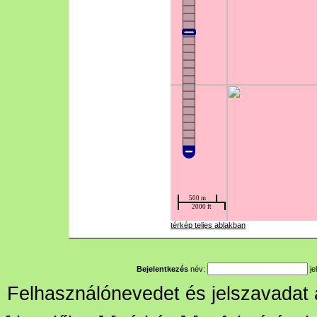
térkép teljes ablakban
Bejelentkezés
név:
je
Felhasználónevedet és jelszavadat