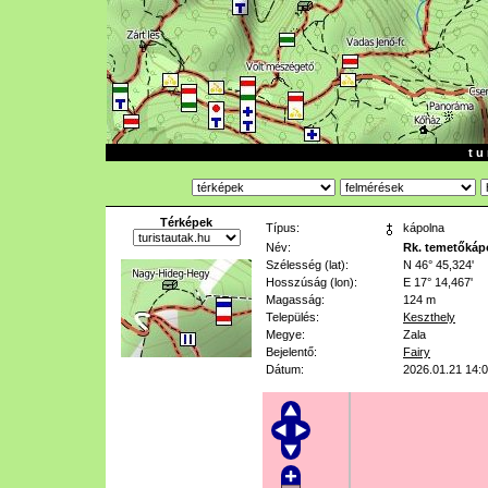
t u 
Térképek
Típus:
kápolna
Név:
Rk. temetőkáp
Szélesség (lat):
N 46° 45,324'
Hosszúság (lon):
E 17° 14,467'
Magasság:
124 m
Település:
Keszthely
Megye:
Zala
Bejelentő:
Fairy
Dátum:
2026.01.21 14: