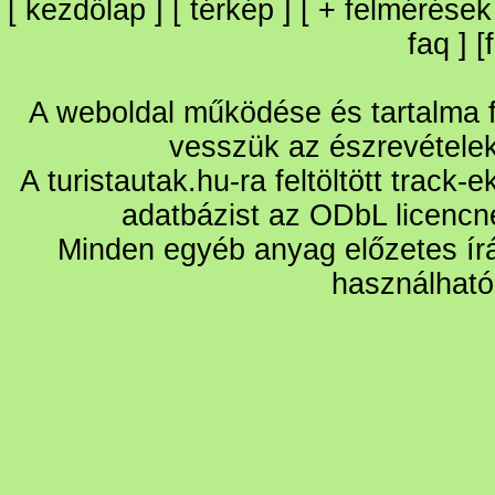
[
kezdőlap
] [
térkép
] [
+
felmérések
faq
] [
A weboldal működése és tartalma fo
vesszük az észrevétele
A turistautak.hu-ra feltöltött track-
adatbázist az ODbL licencn
Minden egyéb anyag előzetes írá
használható