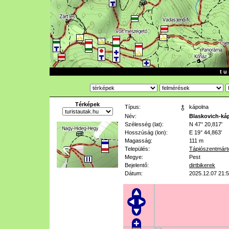
t u 
Térképek
Típus:
kápolna
Név:
Blaskovich-ká
Szélesség (lat):
N 47° 20,817'
Hosszúság (lon):
E 19° 44,863'
Magasság:
111 m
Település:
Tápiószentmárt
Megye:
Pest
Bejelentő:
dirtbikerek
Dátum:
2025.12.07 21: