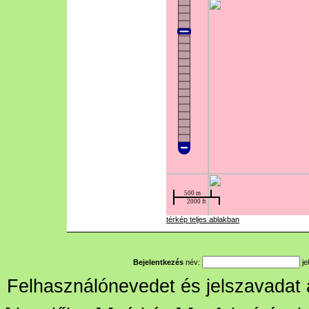
térkép teljes ablakban
Bejelentkezés
név:
je
Felhasználónevedet és jelszavadat