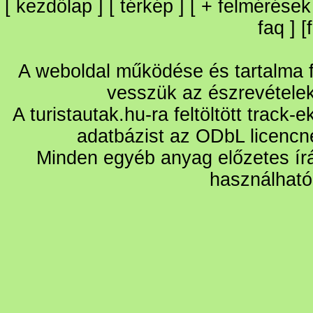
[
kezdőlap
] [
térkép
] [
+
felmérések
faq
] [
A weboldal működése és tartalma fo
vesszük az észrevétele
A turistautak.hu-ra feltöltött track-
adatbázist az ODbL licencn
Minden egyéb anyag előzetes írá
használható