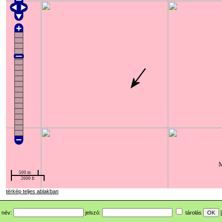
térkép teljes ablakban
név:
jelszó:
tárolás
[