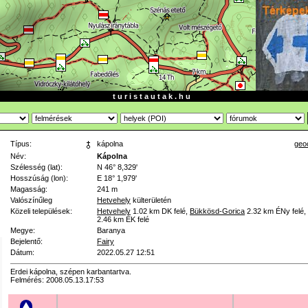
t u r i s t a u t a k . h u
Típus:
kápolna
geo
Név:
Kápolna
Szélesség (lat):
N 46° 8,329'
Hosszúság (lon):
E 18° 1,979'
Magasság:
241 m
Valószínűleg
Hetvehely
külterületén
Közeli települések:
Hetvehely
1.02 km
DK felé
,
Bükkösd-Gorica
2.32 km
ÉNy felé
,
2.46 km
ÉK felé
Megye:
Baranya
Bejelentő:
Fairy
Dátum:
2022.05.27 12:51
Erdei kápolna, szépen karbantartva.
Felmérés: 2008.05.13.17:53