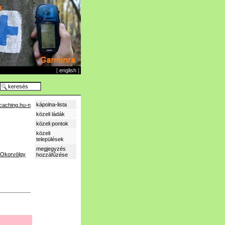
[
english
]
kápolna-lista
caching.hu-n
közeli ládák
közeli pontok
közeli
települések
megjegyzés
Okorvölgy
hozzáfűzése