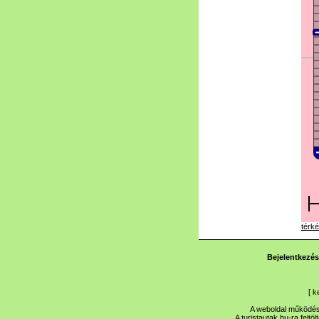
térké
Bejelentkezés
[
k
A weboldal működése
A turistautak.hu-ra feltö