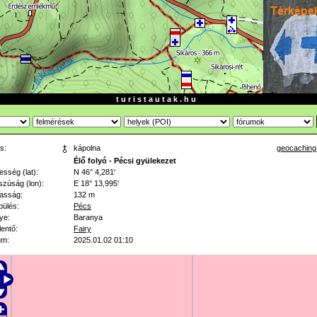
t u r i s t a u t a k . h u
s:
kápolna
geocaching
:
Élő folyó - Pécsi gyülekezet
esség (lat):
N 46° 4,281'
zúság (lon):
E 18° 13,995'
asság:
132 m
pülés:
Pécs
ye:
Baranya
lentő:
Fairy
um:
2025.01.02 01:10