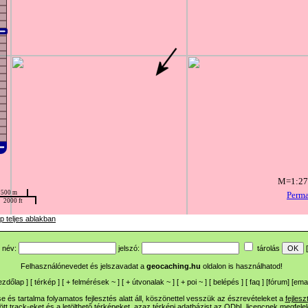
p teljes ablakban
név:
jelszó:
tárolás
[
Felhasználónevedet és jelszavadat a
geocaching.hu
oldalon is használhatod!
ezdőlap
] [
térkép
] [
+
felmérések
~
] [
+
útvonalak
~
] [
+
poi
~
] [
belépés
] [
faq
] [
fórum
]
[
emai
 és tartalma folyamatos fejlesztés alatt áll, köszönettel vesszük az észrevételeket a
fejlesz
ltött track-eket és a letölthető térképeket, azaz térképi adatbázist az ODbL licencnek megfele