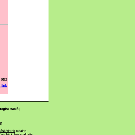
regisztráció
]
l
]
tési ötletek
oldalon.
lően bárki használhatja.