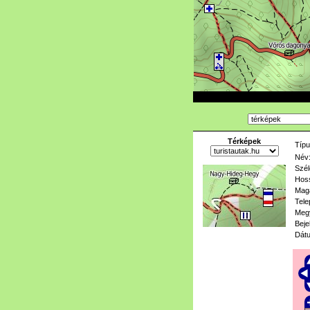
Térképek
Típu
Név
Szél
Hoss
Mag
Tele
Meg
Beje
Dát