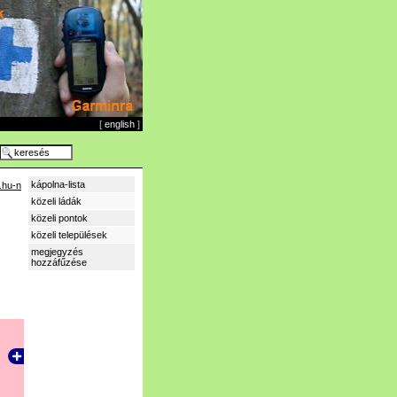
[
english
]
kápolna-lista
.hu-n
közeli ládák
közeli pontok
közeli települések
megjegyzés
hozzáfűzése