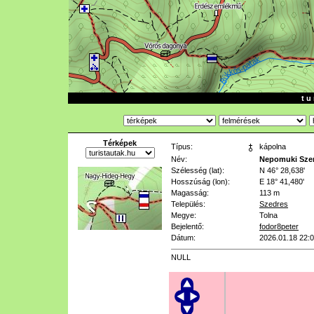
t u 
Térképek
Típus:
kápolna
Név:
Nepomuki Szen
Szélesség (lat):
N 46° 28,638'
Hosszúság (lon):
E 18° 41,480'
Magasság:
113 m
Település:
Szedres
Megye:
Tolna
Bejelentő:
fodor8peter
Dátum:
2026.01.18 22:
NULL