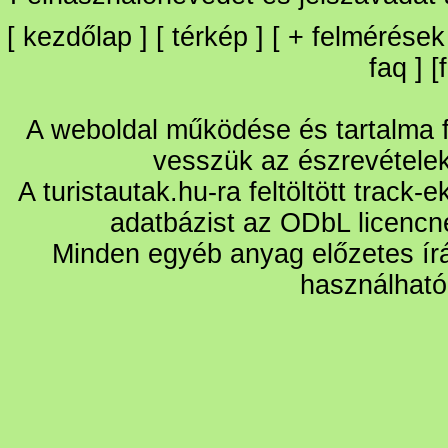
[
kezdőlap
] [
térkép
] [
+
felmérések
faq
] [
A weboldal működése és tartalma fo
vesszük az észrevétele
A turistautak.hu-ra feltöltött track-
adatbázist az ODbL licencn
Minden egyéb anyag előzetes írá
használható