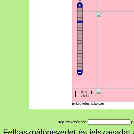
térkép teljes ablakban
Bejelentkezés
név:
je
Felhasználónevedet és jelszavadat