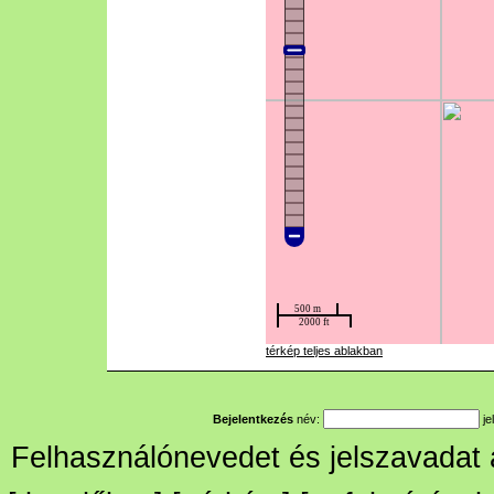
térkép teljes ablakban
Bejelentkezés
név:
je
Felhasználónevedet és jelszavadat