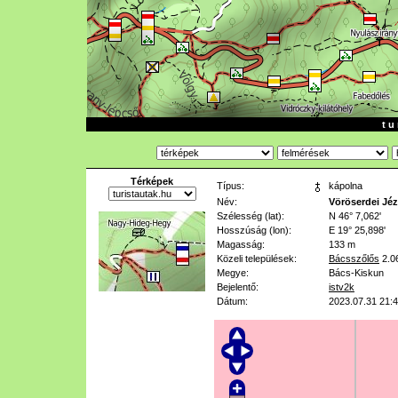
t u 
Térképek
Típus:
kápolna
Név:
Vöröserdei Jéz
Szélesség (lat):
N 46° 7,062'
Hosszúság (lon):
E 19° 25,898'
Magasság:
133 m
Közeli települések:
Bácsszőlős
2.0
Megye:
Bács-Kiskun
Bejelentő:
istv2k
Dátum:
2023.07.31 21: