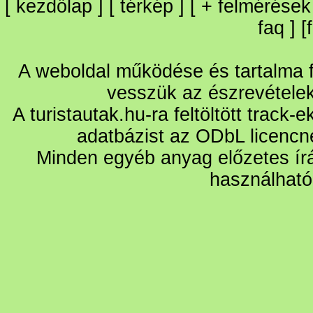
[
kezdőlap
] [
térkép
] [
+
felmérések
faq
] [
A weboldal működése és tartalma fo
vesszük az észrevétele
A turistautak.hu-ra feltöltött track-
adatbázist az ODbL licencn
Minden egyéb anyag előzetes írá
használható