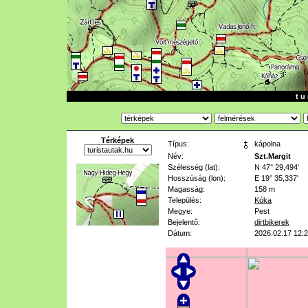
t u 
Térképek
Típus:
kápolna
Név:
Szt.Margit
Szélesség (lat):
N 47° 29,494'
Hosszúság (lon):
E 19° 35,337'
Magasság:
158 m
Település:
Kóka
Megye:
Pest
Bejelentő:
dirtbikerek
Dátum:
2026.02.17 12: