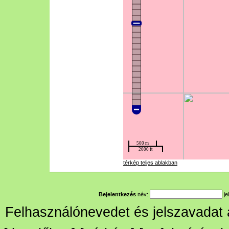
térkép teljes ablakban
Bejelentkezés
név:
je
Felhasználónevedet és jelszavadat