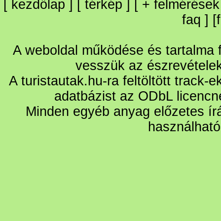
[
kezdőlap
] [
térkép
] [
+
felmérések
faq
] [
A weboldal működése és tartalma fo
vesszük az észrevétele
A turistautak.hu-ra feltöltött track-
adatbázist az ODbL licencn
Minden egyéb anyag előzetes írá
használható