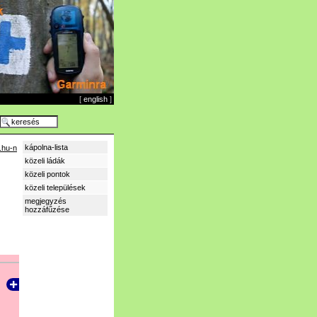
[
english
]
kápolna-lista
.hu-n
közeli ládák
közeli pontok
közeli települések
megjegyzés
hozzáfűzése