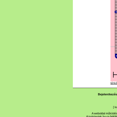
térké
Bejelentkezés
[
k
A weboldal működése
A turistautak.hu-ra feltö