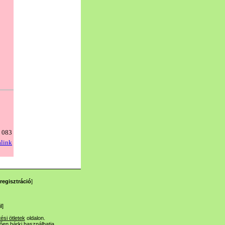
regisztráció
]
l
]
tési ötletek
oldalon.
lően bárki használhatja.