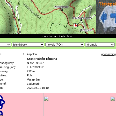
t u r i s t a u t a k . h u
s:
kápolna
geocaching
:
Szent Flórián-kápolna
esség (lat):
N 46° 59,949'
zúság (lon):
E 17° 38,931'
asság:
212 m
pülés:
Pula
ye:
Veszprém
lentő:
yadamerin
um:
2022.08.01 10:10