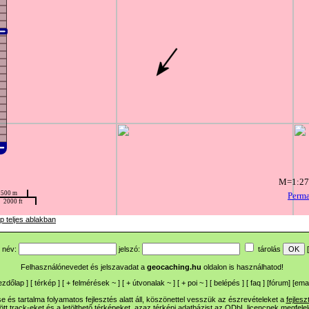
p teljes ablakban
név:
jelszó:
tárolás
[
Felhasználónevedet és jelszavadat a
geocaching.hu
oldalon is használhatod!
ezdőlap
] [
térkép
] [
+
felmérések
~
] [
+
útvonalak
~
] [
+
poi
~
] [
belépés
] [
faq
] [
fórum
]
[
emai
 és tartalma folyamatos fejlesztés alatt áll, köszönettel vesszük az észrevételeket a
fejlesz
ltött track-eket és a letölthető térképeket, azaz térképi adatbázist az ODbL licencnek megfele