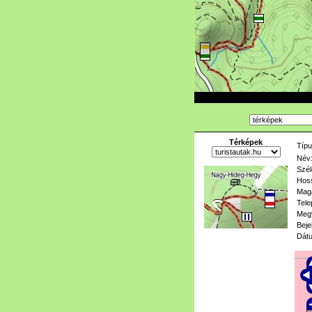
Térképek
Típu
Név
Szél
Hoss
Mag
Tele
Meg
Beje
Dát