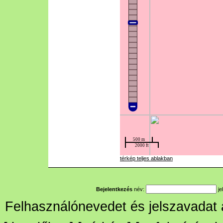
térkép teljes ablakban
Bejelentkezés
név:
je
Felhasználónevedet és jelszavadat