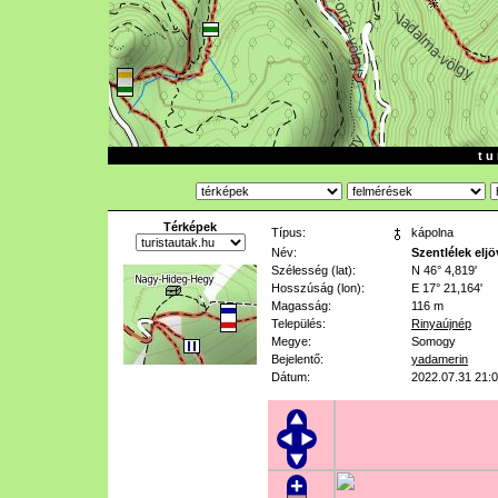
t u 
Térképek
Típus:
kápolna
Név:
Szentlélek elj
Szélesség (lat):
N 46° 4,819'
Hosszúság (lon):
E 17° 21,164'
Magasság:
116 m
Település:
Rinyaújnép
Megye:
Somogy
Bejelentő:
yadamerin
Dátum:
2022.07.31 21: