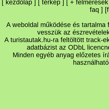
[
kezdőlap
] [
térkép
] [
+
felmérések
faq
] [
A weboldal működése és tartalma fo
vesszük az észrevétele
A turistautak.hu-ra feltöltött track-
adatbázist az ODbL licencn
Minden egyéb anyag előzetes írá
használható