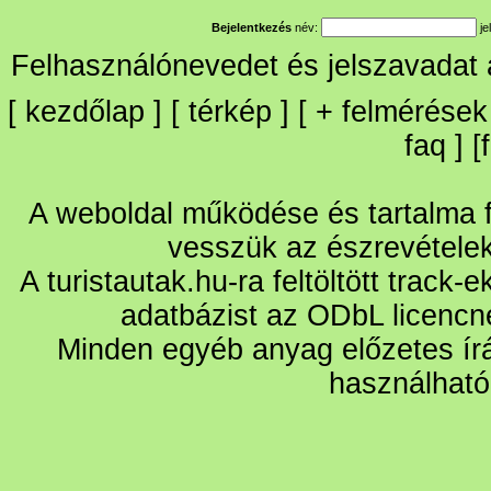
Bejelentkezés
név:
je
Felhasználónevedet és jelszavadat
[
kezdőlap
] [
térkép
] [
+
felmérések
faq
] [
A weboldal működése és tartalma fo
vesszük az észrevétele
A turistautak.hu-ra feltöltött track-
adatbázist az ODbL licencn
Minden egyéb anyag előzetes írá
használható