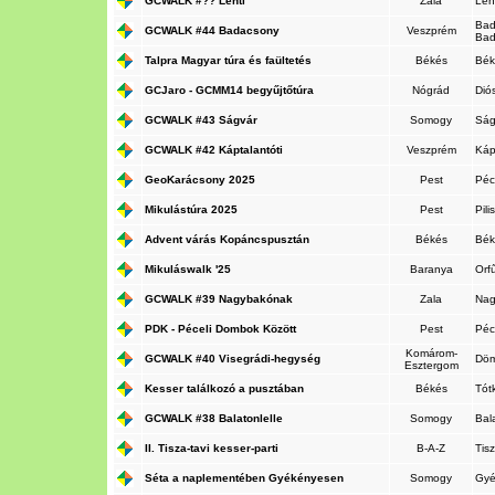
GCWALK #?? Lenti
Zala
Len
Bad
GCWALK #44 Badacsony
Veszprém
Ba
Talpra Magyar túra és faültetés
Békés
Bék
GCJaro - GCMM14 begyűjtőtúra
Nógrád
Dió
GCWALK #43 Ságvár
Somogy
Ság
GCWALK #42 Káptalantóti
Veszprém
Káp
GeoKarácsony 2025
Pest
Péc
Mikulástúra 2025
Pest
Pil
Advent várás Kopáncspusztán
Békés
Bék
Mikuláswalk '25
Baranya
Orf
GCWALK #39 Nagybakónak
Zala
Na
PDK - Péceli Dombok Között
Pest
Péc
Komárom-
GCWALK #40 Visegrádi-hegység
Dö
Esztergom
Kesser találkozó a pusztában
Békés
Tót
GCWALK #38 Balatonlelle
Somogy
Bal
II. Tisza-tavi kesser-parti
B-A-Z
Tis
Séta a naplementében Gyékényesen
Somogy
Gy