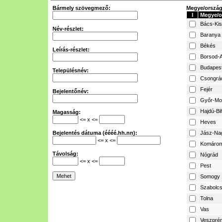
Bármely szövegmező:
Megye/ország 
I
Megye/o
Bács-Ki
Név-részlet:
Baranya
Békés
Leírás-részlet:
Borsod-A
Budapes
Településnév:
Csongrá
Fejér
Bejelentőnév:
Győr-Mo
Hajdú-Bi
Magasság:
<= x <=
Heves
Bejelentés dátuma (éééé.hh.nn):
Jász-Na
<= x <=
Komárom
Távolság:
Nógrád
<= x <=
Pest
Somogy
Szabolcs
Tolna
Vas
Veszpré