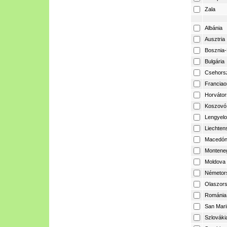
Zala
Albánia
Ausztria
Bosznia-
Bulgária
Csehors
Franciao
Horvátor
Koszovó
Lengyelo
Liechtens
Macedón
Montene
Moldova
Németor
Olaszor
Románia
San Mari
Szlováki