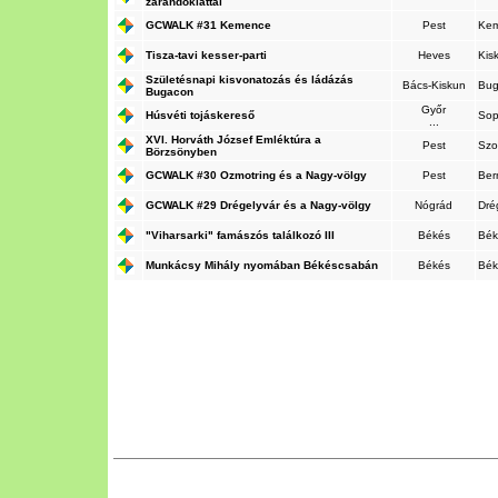
zarándoklattal
GCWALK #31 Kemence
Pest
Ke
Tisza-tavi kesser-parti
Heves
Kis
Születésnapi kisvonatozás és ládázás
Bács-Kiskun
Bu
Bugacon
Győr
Húsvéti tojáskereső
So
...
XVI. Horváth József Emléktúra a
Pest
Szo
Börzsönyben
GCWALK #30 Ozmotring és a Nagy-völgy
Pest
Ber
GCWALK #29 Drégelyvár és a Nagy-völgy
Nógrád
Dré
"Viharsarki" famászós találkozó III
Békés
Bék
Munkácsy Mihály nyomában Békéscsabán
Békés
Bék