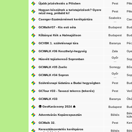
Újabb jelzésfestés a Pilisben
Pest
Pil
Hogyan készülnek a turistajelzések? Gyere
Pest
Pil
nézd meg, próbáld ki!
Szabolcs
Csenger-Szatmárnémeti kerékpártúra
Cse
...
GCWalk#37 - Kis esti séta
Budapest
Bud
Kőbányai Kék a Halmajálison
Budapest
Bud
GCVBK 1. születésnapi túra
Baranya
Péc
GCWALK #36 Keszthelyi-hegység
Zala
Gye
Győr
Húsvéti tojáskereső Sopronban
So
...
GCWALK #35 Zselic
Somogy
Bős
Győr
GCWALK #34 Sopron
So
...
Születésnapi ládatúra a Budai hegységben
Pest
Bud
GCTour #33 - Tavaszi tekercs (tekerés)
Pest
Ver
GCWALK #33
Baranya
Ób
🌍 GeoKarácsony 2024 🎄
Budapest
Bud
Bék
Adventvárás Kopáncspusztán
Békés
kül
GCWalk 32.
Pest
Ke
Keresztútszentelés kerékpáros
Békés
Bék