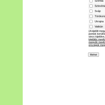
Szerbia
Szlovéni
Svájc
Törökor
Ukrajna
Vatikán
(A kijelölt m
pontok kerülne
sincs kijelölve
kijelölés megf
megyék megfo
országok megf