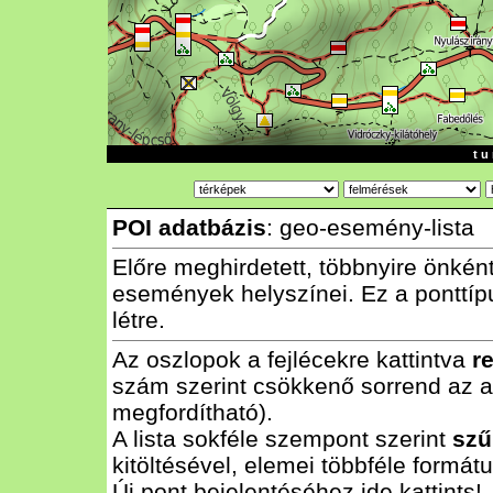
t u 
POI adatbázis
: geo-esemény-lista
Előre meghirdetett, többnyire önkén
események helyszínei. Ez a ponttíp
létre.
Az oszlopok a fejlécekre kattintva
r
szám szerint csökkenő sorrend az al
megfordítható).
A lista sokféle szempont szerint
szű
kitöltésével, elemei többféle form
Új pont bejelentéséhez
ide
kattints!