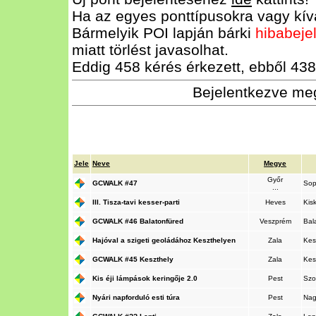
Ha az egyes ponttípusokra vagy kívá
Bármelyik POI lapján bárki
hibabeje
miatt törlést javasolhat.
Eddig 458 kérés érkezett, ebből 438 
Bejelentkezve meg
Jele
Neve
Megye
Győr
GCWALK #47
So
...
III. Tisza-tavi kesser-parti
Heves
Kis
GCWALK #46 Balatonfüred
Veszprém
Bal
Hajóval a szigeti geoládához Keszthelyen
Zala
Kes
GCWALK #45 Keszthely
Zala
Kes
Kis éji lámpások keringője 2.0
Pest
Szo
Nyári napforduló esti túra
Pest
Nag