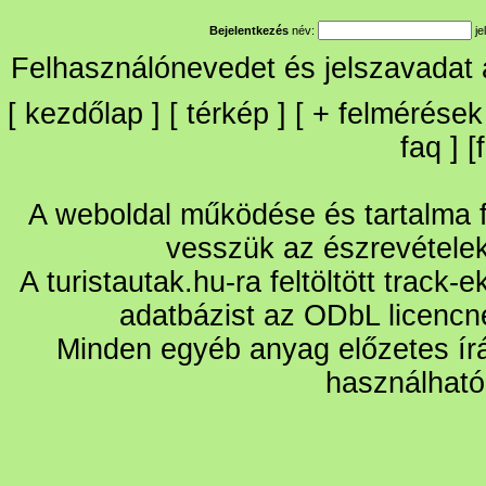
Bejelentkezés
név:
je
Felhasználónevedet és jelszavadat
[
kezdőlap
] [
térkép
] [
+
felmérések
faq
] [
A weboldal működése és tartalma fo
vesszük az észrevétele
A turistautak.hu-ra feltöltött track-
adatbázist az ODbL licencn
Minden egyéb anyag előzetes írá
használható