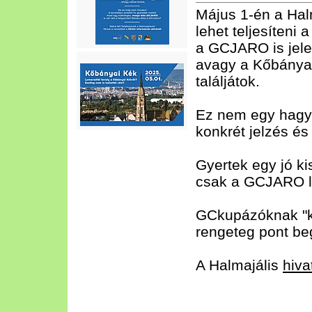
Május 1-én a Hal
lehet teljesíteni
a GCJARO is jelen
avagy a Kőbányai
találjátok.
Ez nem egy hagyo
konkrét jelzés és
Gyertek egy jó ki
csak a GCJARO l
GCkupázóknak "k
rengeteg pont be
A Halmajális
hiva