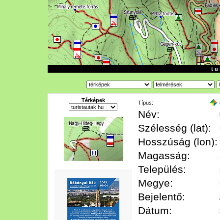
t u 
Térképek
Típus:
Név:
Szélesség (lat):
Hosszúság (lon):
Magasság:
Település:
Megye:
Bejelentő:
Dátum: