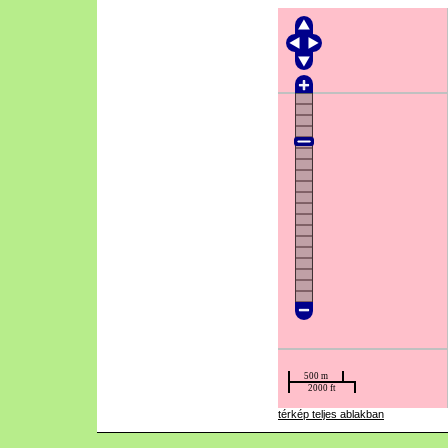
térkép teljes ablakban