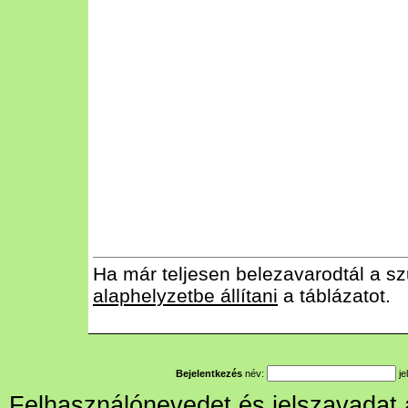
Ha már teljesen belezavarodtál a sz
alaphelyzetbe állítani
a táblázatot.
Bejelentkezés
név:
je
Felhasználónevedet és jelszavadat