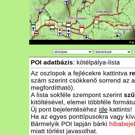
t u 
POI adatbázis
: kötélpálya-lista
Az oszlopok a fejlécekre kattintva
r
szám szerint csökkenő sorrend az al
megfordítható).
A lista sokféle szempont szerint
szű
kitöltésével, elemei többféle form
Új pont bejelentéséhez
ide
kattints!
Ha az egyes ponttípusokra vagy kívá
Bármelyik POI lapján bárki
hibabeje
miatt törlést javasolhat.