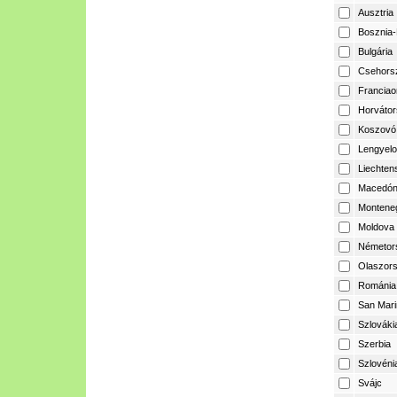
Ausztria
Bosznia-
Bulgária
Csehors
Franciao
Horvátor
Koszovó
Lengyelo
Liechtens
Macedón
Montene
Moldova
Németor
Olaszor
Románia
San Mari
Szlováki
Szerbia
Szlovéni
Svájc