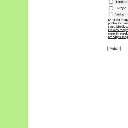
Törökor
Ukrajna
Vatikán
(A kijelölt m
pontok kerülne
sincs kijelölve
kijelölés megf
megyék megfo
országok megf