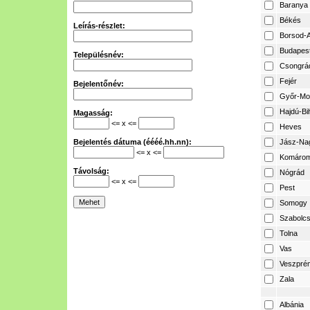
Baranya
Békés
Leírás-részlet:
Borsod-A
Budapes
Településnév:
Csongrá
Fejér
Bejelentőnév:
Győr-Mo
Hajdú-Bi
Magasság:
<= x <=
Heves
Bejelentés dátuma (éééé.hh.nn):
Jász-Na
<= x <=
Komárom
Távolság:
Nógrád
<= x <=
Pest
Somogy
Szabolcs
Tolna
Vas
Veszpré
Zala
Albánia