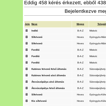
Eddig 458 kérés érkezett, ebből 438 
Bejelentkezve meg
Jele
Neve
Megye
Telepü
Indító
B-A-Z
Miskolc
Sífelvonó
Heves
Gyöngyös-Mát
Sífelvonó
Heves
Gyöngyös-Mát
Fordító
B-A-Z
Miskolc
Fordító
B-A-Z
Miskolc
Fordító
B-A-Z
Miskolc
Kabinos felvonó felső állomás
B-A-Z
Sátoraljaújhel
Kabinos felvonó alsó állomás
B-A-Z
Sátoraljaújhel
Átcsúszópálya alsó állomás
B-A-Z
Sátoraljaújhel
Átcsúszópálya felső állomás
B-A-Z
Sátoraljaújhel
Sífelvonó
Heves
Gyöngyös-Kék
Kis sífelvonó
Heves
Gyöngyös-Kék