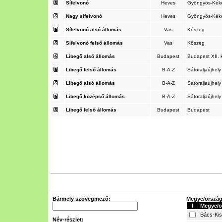
Sífelvonó
Heves
Gyöngyös-Kék
Nagy sífelvonó
Heves
Gyöngyös-Kék
Sífelvonó alsó állomás
Vas
Kőszeg
Sífelvonó felső állomás
Vas
Kőszeg
Libegő alsó állomás
Budapest
Budapest XII. 
Libegő felső állomás
B-A-Z
Sátoraljaújhel
Libegő alsó állomás
B-A-Z
Sátoraljaújhel
Libegő középső állomás
B-A-Z
Sátoraljaújhel
Libegő felső állomás
Budapest
Budapest
Bármely szövegmező:
Megye/ország 
I
Megye/o
Bács-Ki
Név-részlet: