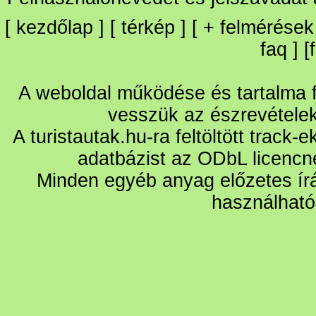
[
kezdőlap
] [
térkép
] [
+
felmérések
faq
] [
A weboldal működése és tartalma fo
vesszük az észrevétele
A turistautak.hu-ra feltöltött track-
adatbázist az ODbL licencn
Minden egyéb anyag előzetes írá
használható