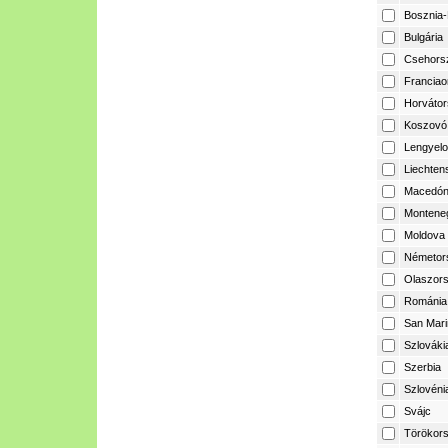
Bosznia-
Bulgária
Csehors
Franciao
Horvátor
Koszovó
Lengyelo
Liechtens
Macedón
Montene
Moldova
Németor
Olaszor
Románia
San Mari
Szlováki
Szerbia
Szlovéni
Svájc
Törökor