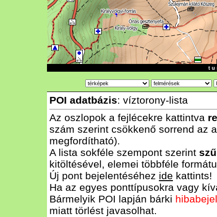
t u 
POI adatbázis
: víztorony-lista
Az oszlopok a fejlécekre kattintva
r
szám szerint csökkenő sorrend az al
megfordítható).
A lista sokféle szempont szerint
szű
kitöltésével, elemei többféle form
Új pont bejelentéséhez
ide
kattints!
Ha az egyes ponttípusokra vagy kívá
Bármelyik POI lapján bárki
hibabeje
miatt törlést javasolhat.