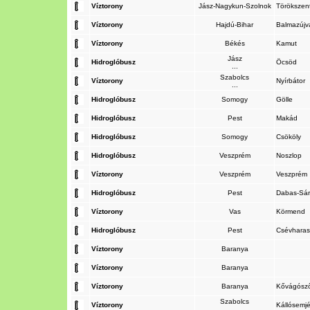
Víztorony
Jász-Nagykun-Szolnok
Törökszen
Víztorony
Hajdú-Bihar
Balmazújv
Víztorony
Békés
Kamut
Jász
Hidroglóbusz
Öcsöd
...
Szabolcs
Víztorony
Nyírbátor
...
Hidroglóbusz
Somogy
Gölle
Hidroglóbusz
Pest
Makád
Hidroglóbusz
Somogy
Csököly
Hidroglóbusz
Veszprém
Noszlop
Víztorony
Veszprém
Veszprém
Hidroglóbusz
Pest
Dabas-Sár
Víztorony
Vas
Körmend
Hidroglóbusz
Pest
Csévhara
Víztorony
Baranya
Víztorony
Baranya
Víztorony
Baranya
Kővágósz
Szabolcs
Víztorony
Kállósemj
...