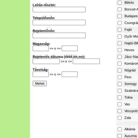
Békés
Leírás-részlet:
Borsod-A
Budapes
Településnév:
Csongrá
Fejér
Bejelentőnév:
Győr-Mo
Hajdú-Bi
Magasság:
<= x <=
Heves
Bejelentés dátuma (éééé.hh.nn):
Jász-Na
<= x <=
Komárom
Távolság:
Nógrád
<= x <=
Pest
Somogy
Szabolcs
Tolna
Vas
Veszpré
Zala
Albánia
Ausztria