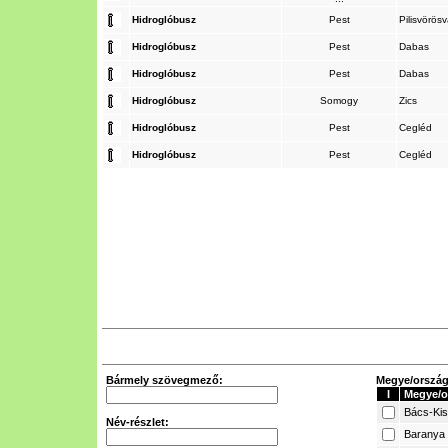
Hidroglóbusz
Pest
Pilisvörös
Hidroglóbusz
Pest
Dabas
Hidroglóbusz
Pest
Dabas
Hidroglóbusz
Somogy
Zics
Hidroglóbusz
Pest
Cegléd
Hidroglóbusz
Pest
Cegléd
Bármely szövegmező:
Megye/ország 
I
Megye/o
Bács-Ki
Név-részlet:
Baranya