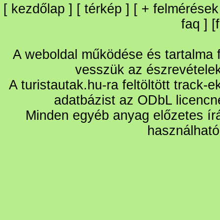
[
kezdőlap
] [
térkép
] [
+
felmérések
faq
] [
A weboldal működése és tartalma fo
vesszük az észrevétele
A turistautak.hu-ra feltöltött track-
adatbázist az ODbL licencn
Minden egyéb anyag előzetes írá
használható