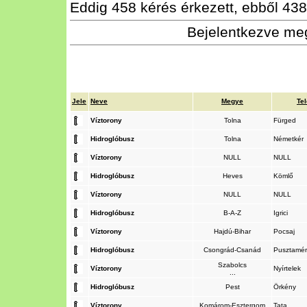
Eddig 458 kérés érkezett, ebből 438 
Bejelentkezve meg
Jele
Neve
Megye
Te
Víztorony
Tolna
Fürged
Hidroglóbusz
Tolna
Németkér
Víztorony
NULL
NULL
Hidroglóbusz
Heves
Kömlő
Víztorony
NULL
NULL
Hidroglóbusz
B-A-Z
Igrici
Víztorony
Hajdú-Bihar
Pocsaj
Hidroglóbusz
Csongrád-Csanád
Pusztamé
Szabolcs
Víztorony
Nyírtelek
...
Hidroglóbusz
Pest
Örkény
Víztorony
Komárom-Esztergom
Tata