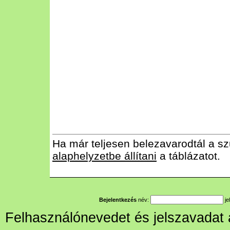
Ha már teljesen belezavarodtál a sz
alaphelyzetbe állítani
a táblázatot.
Bejelentkezés
név:
je
Felhasználónevedet és jelszavadat