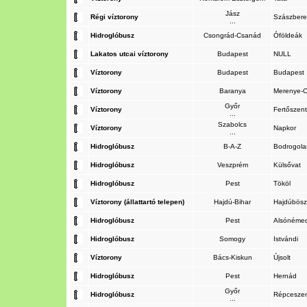
Jász
Régi víztorony
Szászber
...
Hidroglóbusz
Csongrád-Csanád
Óföldeák
Lakatos utcai víztorony
Budapest
NULL
Víztorony
Budapest
Budapest
Víztorony
Baranya
Merenye-
Győr
Víztorony
Fertőszen
...
Szabolcs
Víztorony
Napkor
...
Hidroglóbusz
B-A-Z
Bodrogola
Hidroglóbusz
Veszprém
Külsővat
Hidroglóbusz
Pest
Tököl
Víztorony (állattartó telepen)
Hajdú-Bihar
Hajdúbös
Hidroglóbusz
Pest
Alsónéme
Hidroglóbusz
Somogy
Istvándi
Víztorony
Bács-Kiskun
Újsolt
Hidroglóbusz
Pest
Hernád
Győr
Hidroglóbusz
Répcesze
...