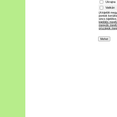
Ukrajna
Vatikán
(A kijelölt m
pontok kerülne
sincs kijelölve
kijelölés megf
megyék megfo
országok megf