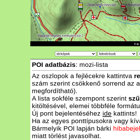
t u 
POI adatbázis
: mozi-lista
Az oszlopok a fejlécekre kattintva
r
szám szerint csökkenő sorrend az al
megfordítható).
A lista sokféle szempont szerint
szű
kitöltésével, elemei többféle form
Új pont bejelentéséhez
ide
kattints!
Ha az egyes ponttípusokra vagy kívá
Bármelyik POI lapján bárki
hibabeje
miatt törlést javasolhat.