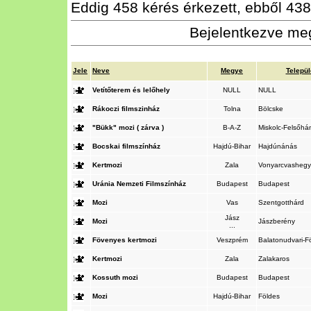
Eddig 458 kérés érkezett, ebből 438 
Bejelentkezve meg
Jele
Neve
Megye
Telepü
Vetítőterem és lelőhely
NULL
NULL
Rákoczi filmszinház
Tolna
Bölcske
"Bükk" mozi ( zárva )
B-A-Z
Miskolc-Felsőh
Bocskai filmszínház
Hajdú-Bihar
Hajdúnánás
Kertmozi
Zala
Vonyarcvasheg
Uránia Nemzeti Filmszínház
Budapest
Budapest
Mozi
Vas
Szentgotthárd
Jász
Mozi
Jászberény
...
Fövenyes kertmozi
Veszprém
Balatonudvari-
Kertmozi
Zala
Zalakaros
Kossuth mozi
Budapest
Budapest
Mozi
Hajdú-Bihar
Földes