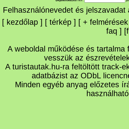
Felhasználónevedet és jelszavadat
[
kezdőlap
] [
térkép
] [
+
felmérések
faq
] [
A weboldal működése és tartalma fo
vesszük az észrevétele
A turistautak.hu-ra feltöltött track-
adatbázist az ODbL licencn
Minden egyéb anyag előzetes írá
használható