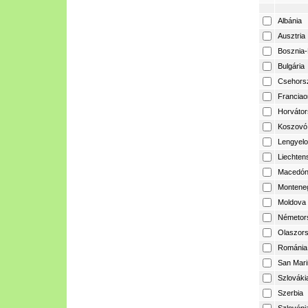
Albánia
Ausztria
Bosznia-
Bulgária
Csehors
Franciao
Horvátor
Koszovó
Lengyelo
Liechtens
Macedón
Montene
Moldova
Németor
Olaszor
Románia
San Mari
Szlováki
Szerbia