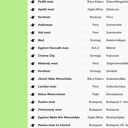
Petőfi mozi
Bács-Kiskun
Kiskunfélegyhá
Apolló mozi
Hajdú-Bihar
Debrecen
Kertmozi
Baranya
Pécs
Autósmozi
Pest
Szentendre
Volt mozi
Pest
Szentendre
Mozi
Somogy
Balatonvilágos
Egykori Kossuth mozi
B-A-Z
Miskolc
Cinema City
Somogy
Kaposvár
Nádasdy mozi
Pest
Szigetszentmikl
Kertmozi
Somogy
Zamárdi
József Attila filmszínház
Bács-Kiskun
Szabadszállás
Lacházi mozi
Pest
Kiskunlacháza
Dózsa Mozicentrum
Fejér
Dunaújváros
Puskin mozi
Budapest
Budapest V. ker
Vörösmarty mozi
Budapest
Budapest
Egykori Makk-féle filmszinház
Hajdú-Bihar
Berettyóújfalu
Hunnia mozi és kávézó
Budapest
Budapest VII. k