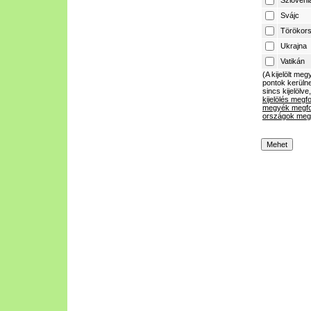
Szlovéni
Svájc
Törökor
Ukrajna
Vatikán
(A kijelölt m
pontok kerülne
sincs kijelölve
kijelölés megf
megyék megfo
országok megf