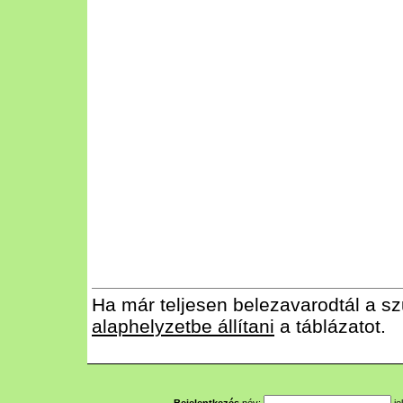
Ha már teljesen belezavarodtál a sz
alaphelyzetbe állítani
a táblázatot.
Bejelentkezés
név:
je