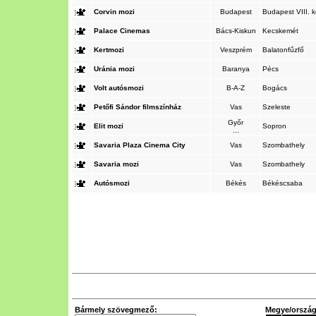
Corvin mozi
Budapest
Budapest VIII. k
Palace Cinemas
Bács-Kiskun
Kecskemét
Kertmozi
Veszprém
Balatonfűzfő
Uránia mozi
Baranya
Pécs
Volt autósmozi
B-A-Z
Bogács
Petőfi Sándor filmszínház
Vas
Szeleste
Győr
Elit mozi
Sopron
...
Savaria Plaza Cinema City
Vas
Szombathely
Savaria mozi
Vas
Szombathely
Autósmozi
Békés
Békéscsaba
Bármely szövegmező:
Megye/ország 