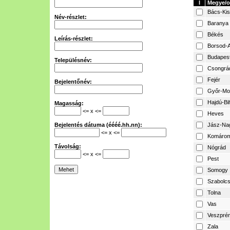
I
Megye/o
Bács-Ki
Név-részlet:
Baranya
Békés
Leírás-részlet:
Borsod-A
Budapes
Településnév:
Csongrá
Fejér
Bejelentőnév:
Győr-Mo
Hajdú-Bi
Magasság:
<= x <=
Heves
Bejelentés dátuma (éééé.hh.nn):
Jász-Na
<= x <=
Komárom
Távolság:
Nógrád
<= x <=
Pest
Somogy
Szabolcs
Tolna
Vas
Veszpré
Zala