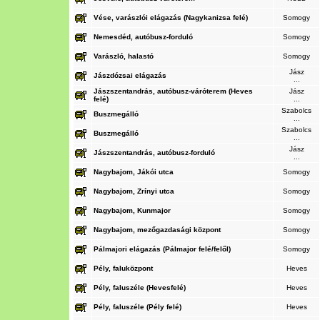
Vése, varászlói elágazás (Nagykanizsa felé)
Somogy
Nemesdéd, autóbusz-forduló
Somogy
Varászló, halastó
Somogy
Jász
Jászdózsai elágazás
...
Jászszentandrás, autóbusz-váróterem (Heves
Jász
felé)
...
Szabolcs
Buszmegálló
...
Szabolcs
Buszmegálló
...
Jász
Jászszentandrás, autóbusz-forduló
...
Nagybajom, Jákói utca
Somogy
Nagybajom, Zrínyi utca
Somogy
Nagybajom, Kunmajor
Somogy
Nagybajom, mezőgazdasági központ
Somogy
Pálmajori elágazás (Pálmajor felé/felől)
Somogy
Pély, faluközpont
Heves
Pély, faluszéle (Hevesfelé)
Heves
Pély, faluszéle (Pély felé)
Heves