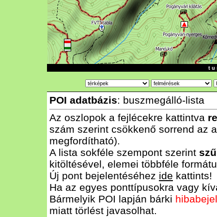
t u 
POI adatbázis
: buszmegálló-lista
Az oszlopok a fejlécekre kattintva
r
szám szerint csökkenő sorrend az al
megfordítható).
A lista sokféle szempont szerint
szű
kitöltésével, elemei többféle form
Új pont bejelentéséhez
ide
kattints!
Ha az egyes ponttípusokra vagy kívá
Bármelyik POI lapján bárki
hibabeje
miatt törlést javasolhat.