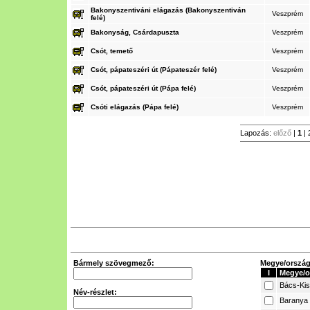
Bakonyszentiváni elágazás (Bakonyszentiván
Veszprém
felé)
Bakonyság, Csárdapuszta
Veszprém
Csót, temető
Veszprém
Csót, pápateszéri út (Pápateszér felé)
Veszprém
Csót, pápateszéri út (Pápa felé)
Veszprém
Csóti elágazás (Pápa felé)
Veszprém
Lapozás:
előző
|
1
|
Bármely szövegmező:
Megye/ország 
I
Megye/o
Bács-Ki
Név-részlet:
Baranya