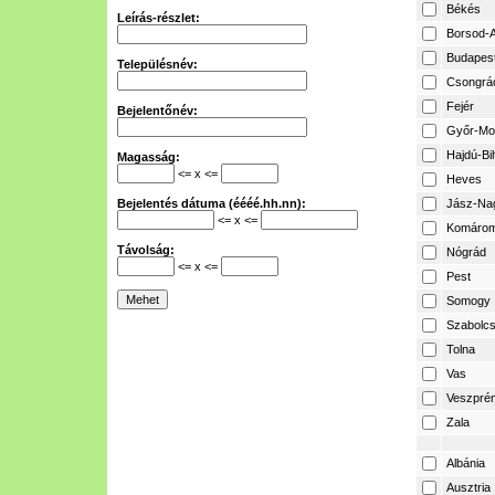
Békés
Leírás-részlet:
Borsod-A
Budapes
Településnév:
Csongrá
Fejér
Bejelentőnév:
Győr-Mo
Hajdú-Bi
Magasság:
<= x <=
Heves
Bejelentés dátuma (éééé.hh.nn):
Jász-Na
<= x <=
Komárom
Távolság:
Nógrád
<= x <=
Pest
Somogy
Szabolcs
Tolna
Vas
Veszpré
Zala
Albánia
Ausztria