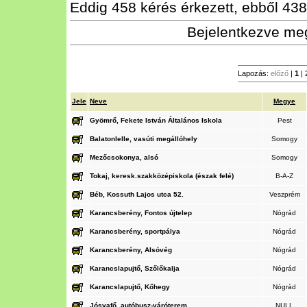
Eddig 458 kérés érkezett, ebből 438 
Bejelentkezve meg
Lapozás:
előző
|
1
|
Jele
Neve
Megye
Gyömrő, Fekete István Általános Iskola
Pest
Balatonlelle, vasúti megállóhely
Somogy
Mezőcsokonya, alsó
Somogy
Tokaj, keresk.szakközépiskola (észak felé)
B-A-Z
Béb, Kossuth Lajos utca 52.
Veszprém
Karancsberény, Fontos újtelep
Nógrád
Karancsberény, sportpálya
Nógrád
Karancsberény, Alsóvég
Nógrád
Karancslapujtő, Szőlőkalja
Nógrád
Karancslapujtő, Kőhegy
Nógrád
Jósvafő, autóbusz-váróterem
NULL