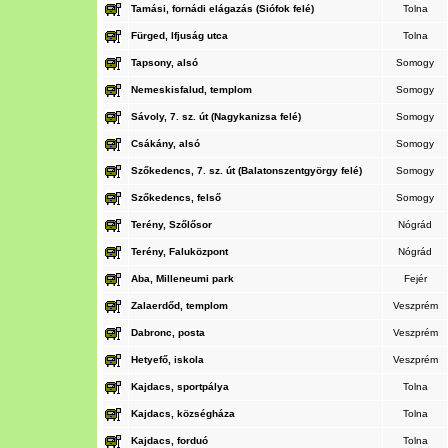
Tamási, fornádi elágazás (Siófok felé)
Tolna
Fürged, Ifjuság utca
Tolna
Tapsony, alsó
Somogy
Nemeskisfalud, templom
Somogy
Sávoly, 7. sz. út (Nagykanizsa felé)
Somogy
Csákány, alsó
Somogy
Szőkedencs, 7. sz. út (Balatonszentgyörgy felé)
Somogy
Szőkedencs, felső
Somogy
Terény, Szőlősor
Nógrád
Terény, Faluközpont
Nógrád
Aba, Milleneumi park
Fejér
Zalaerdőd, templom
Veszprém
Dabronc, posta
Veszprém
Hetyefő, iskola
Veszprém
Kajdacs, sportpálya
Tolna
Kajdacs, községháza
Tolna
Kajdacs, forduó
Tolna