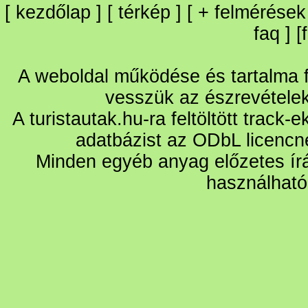
[
kezdőlap
] [
térkép
] [
+
felmérések
faq
] [
A weboldal működése és tartalma fo
vesszük az észrevétele
A turistautak.hu-ra feltöltött track-
adatbázist az ODbL licencn
Minden egyéb anyag előzetes írá
használható