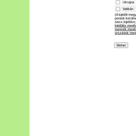
Ukrajna
Vatikán
(A kijelölt m
pontok kerülne
sincs kijelölve
kijelölés megf
megyék megfo
országok megf