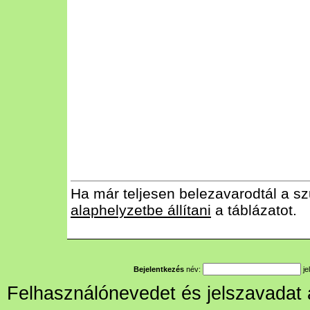
Ha már teljesen belezavarodtál a sz
alaphelyzetbe állítani
a táblázatot.
Bejelentkezés
név:
je
Felhasználónevedet és jelszavadat