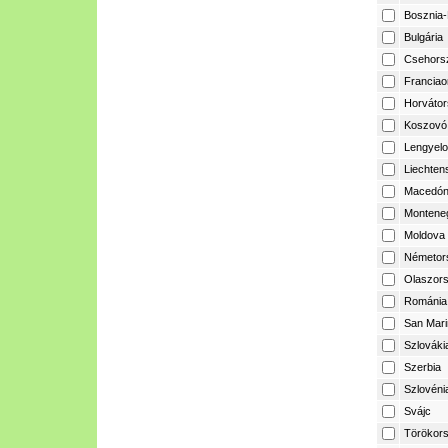
Bosznia-
Bulgária
Csehors
Franciao
Horvátor
Koszovó
Lengyelo
Liechtens
Macedón
Montene
Moldova
Németor
Olaszor
Románia
San Mari
Szlováki
Szerbia
Szlovéni
Svájc
Törökor