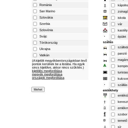
Románia
kápoln
San Marino
zsinag
Szlovákia
iskola
Szerbia
vár
Szlovénia
kastély
Svájc
épület
szállás
Törökország
szállod
Ukrajna
panzió
Vatikán
magáns
(A kijelölt megyékben/országokban levő
pontok kerülnek be a listába. Ha egyik
kempin
sincs kijelölve, akkor nincs szűkítés.)
kijelölés megfordítása
turista
megyék megfordítása
országok megfordítása
kulcso
szállás
emlékhely
emlékt
keresz
emlék
szobor
temető
sír