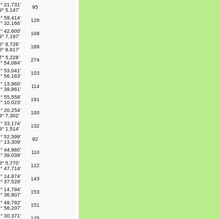
° 21,731'
95
9° 5,147'
° 59,414'
129
° 32,166'
° 42,600'
108
9° 7,197'
6° 8,726'
189
8° 8,617'
7° 5,228'
274
° 54,084'
° 53,041'
103
° 56,163'
° 13,960'
114
° 39,861'
° 55,558'
191
° 10,023'
° 20,254'
100
9° 7,302'
° 33,174'
132
9° 1,514'
° 52,599'
92
° 13,309'
° 44,960'
110
° 39,039'
8° 5,770'
122
° 47,714'
° 14,874'
143
° 37,528'
° 14,794'
153
° 36,807'
° 49,792'
151
° 58,207'
° 30,371'
125