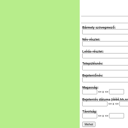
Bármely szövegmező:
Név-részlet:
Leírás-részlet:
Településnév:
Bejelentőnév:
Magasság:
<= x <=
Bejelentés dátuma (éééé.hh.nn
<= x <=
Távolság:
<= x <=