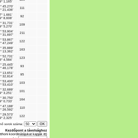
9° 1,165'
° 45,270'
111
° 21,436'
7° 1,681'
92
9° 8,608'
° 31,731'
109
9° 5,270'
° 53,904'
211
° 31,697'
° 53,867'
122
° 47,249'
° 35,889'
163
° 13,362'
° 52,731'
123
8° 4,584'
° 25,445'
93
° 46,178'
° 13,651'
95
° 32,814'
° 53,400'
103
° 53,410'
° 32,689'
101
9° 3,251'
° 30,750'
164
9° 0,733'
° 47,188'
110
° 26,592'
° 29,573'
122
9° 2,325'
enő sorok száma:
Kezdőpont a távolsághoz
tthoni koordinátájukat kapják itt)