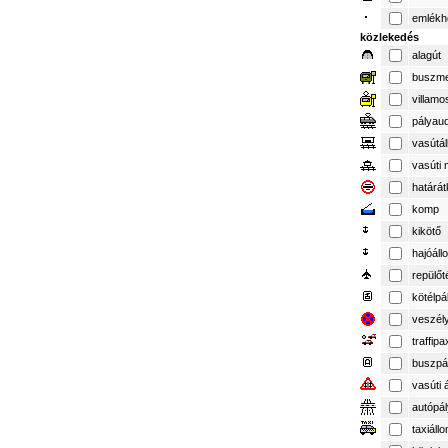
emlékh
közlekedés
alagút
buszme
villamo
pályau
vasútá
vasúti 
határát
komp
kikötő
hajóál
repülőt
kötélpá
veszél
traffipa
buszpá
vasúti 
autópá
taxiáll