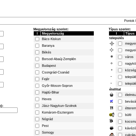
Pontok l
Megye/ország szerint:
Típus szerint:
I
Megye/ország
I
Típus
település
Bács-Kiskun
megyes
Baranya
megyei
Békés
város
Borsod-Abaúj-Zemplén
nagykö
Budapest
község
Csongrád-Csanád
települ
Fejér
települ
Győr-Moson-Sopron
étel/ital
Hajdú-Bihar
élelmis
Heves
bevásá
):
Jász-Nagykun-Szolnok
éttere
Komárom-Esztergom
büfé
Nógrád
kocsm
Pest
kávézó
Somogy
cukrás