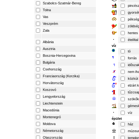
Szabolcs-Szatmár-Bereg
pincés
Tolna
gyorsé
Vas
pékség
Veszprém
zöldsé
Zala
hentes
étel/ital
Albánia
víz
Ausztria
tó
Bosznia-Hercegovina
forrás
Bulgária
időszak
Csehország
nem iha
Franciaország (Korzika)
közkút
Horvátország
elzárt 
Koszovó
tűzcsa
Lengyelország
szökők
Liechtenstein
gémesk
Macedónia
víz
Montenegró
épület
Moldova
ház
Németország
múzeu
Olaszország
templo