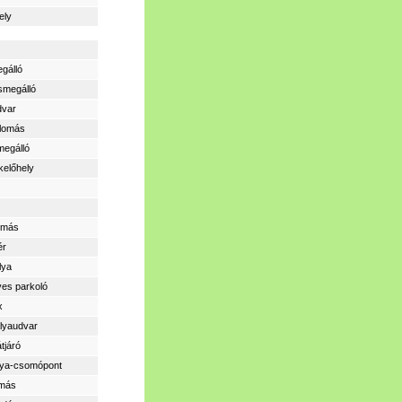
ely
gálló
smegálló
dvar
llomás
megálló
kelőhely
lomás
ér
lya
yes parkoló
x
lyaudvar
átjáró
lya-csomópont
omás