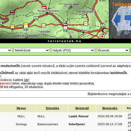
t u r i s t a u t a k . h u
a
rendezhetők
(nevek szerint növekvő, a többi szám szerint csökkenő sorrend az alaphelyzet,
zűkíthető
az oldal alján levő mezők kitöltésével, elemei többféle formátumban
letölthetők
.
!
íváncsi, kattints
ide
!
jelentést
tehet, elavultság vagy dupla felvitel miatt törlést javasolhat.
8 lett elfogadva, 20 elutasítva.
Bejelentkezve megmutatjuk a 
Megye
Település
Bejelentő
Bejelentés
Ko
47
NULL
NULL
Lipták Roland
2024.08.08 18:08
20
46
Somogy
Balatonszemes
fodor8peter
2023.08.14 17:08
17
48