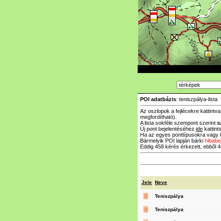
POI adatbázis
: teniszpálya-lista
Az oszlopok a fejlécekre kattintv
megfordítható).
A lista sokféle szempont szerint
s
Új pont bejelentéséhez
ide
kattints
Ha az egyes ponttípusokra vagy k
Bármelyik POI lapján bárki
hibabe
Eddig 458 kérés érkezett, ebből 43
Jele
Neve
Teniszpálya
Teniszpálya