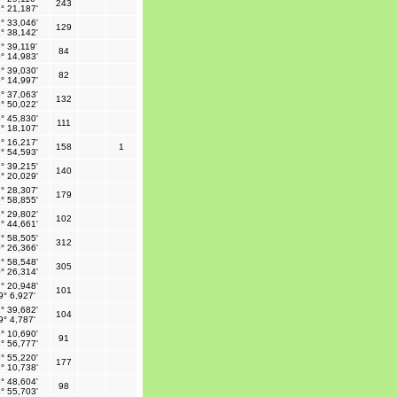
243
° 21,187'
° 33,046'
129
° 38,142'
° 39,119'
84
° 14,983'
° 39,030'
82
° 14,997'
° 37,063'
132
° 50,022'
° 45,830'
111
° 18,107'
° 16,217'
158
1
° 54,593'
° 39,215'
140
° 20,029'
° 28,307'
179
° 58,855'
° 29,802'
102
° 44,661'
° 58,505'
312
° 26,366'
° 58,548'
305
° 26,314'
° 20,948'
101
9° 6,927'
° 39,682'
104
9° 4,787'
° 10,690'
91
° 56,777'
° 55,220'
177
° 10,738'
° 48,604'
98
° 55,703'