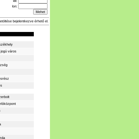
lat:
lon:
etöltése bejelentkezve érhető el.
zékhely
 jogú város
zség
ésrész
és
zerbolt
rlóközpont
m
a
zda