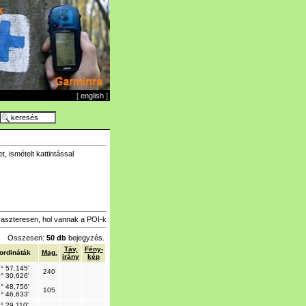
[
english
]
 ismételt kattintással
raszteresen, hol vannak a POI-k
Összesen:
50 db
bejegyzés.
Táv,
Fény-
ordináták
Mag.
irány
kép
° 57,145'
240
° 30,626'
° 48,756'
105
° 46,633'
° 29,110'