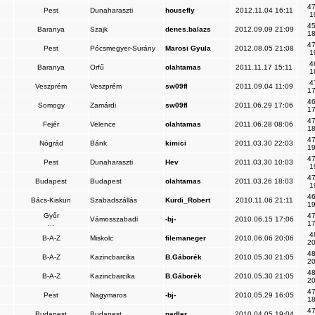
47
Pest
Dunaharaszti
housefly
2012.11.04 16:11
1
45
Baranya
Szajk
denes.balazs
2012.09.09 21:09
18
47
Pest
Pócsmegyer-Surány
Marosi Gyula
2012.08.05 21:08
1
4
Baranya
Orfű
olahtamas
2011.11.17 15:11
1
4
Veszprém
Veszprém
sw09fl
2011.09.04 11:09
17
46
Somogy
Zamárdi
sw09fl
2011.06.29 17:06
17
47
Fejér
Velence
olahtamas
2011.06.28 08:06
18
47
Nógrád
Bánk
kimici
2011.03.30 22:03
19
47
Pest
Dunaharaszti
Hev
2011.03.30 10:03
1
47
Budapest
Budapest
olahtamas
2011.03.26 18:03
1
46
Bács-Kiskun
Szabadszállás
Kurdi_Robert
2010.11.06 21:11
19
Győr
47
Vámosszabadi
-bj-
2010.06.15 17:06
...
17
4
B-A-Z
Miskolc
filemaneger
2010.06.06 20:06
20
48
B-A-Z
Kazincbarcika
B.Gáborék
2010.05.30 21:05
20
48
B-A-Z
Kazincbarcika
B.Gáborék
2010.05.30 21:05
20
47
Pest
Nagymaros
-bj-
2010.05.29 16:05
18
47
Budapest
Budapest
padler
2010.04.05 19:04