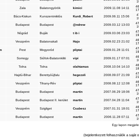
1
46
Zala
Balatongyörök
kimici
2009.11.08 14:11
17
4
Bács-Kiskun
Kunszentmiklós
Kurdi_Robert
2009.06.11 15:06
1
47
Budapest
Budapest
@ndrew
2009.03.12 13:03
1
47
Nógrád
Buják
t ib i
2009.03.06 23:03
19
46
Veszprém
Balatonakali
Hajo
2009.02.23 21:02
17
47
um
Pest
Mogyoród
pliptai
2009.01.28 11:01
19
46
Somogy
Siófok-Balatonkiliti
vipi
2009.01.17 07:01
1
46
Tolna
Tolna
olahtamas
2008.10.04 14:10
18
47
Hajdú-Bihar
Berettyóújfalu
hegezoli
2008.09.07 21:09
21
46
Veszprém
Tihany-Rév
pliptai
2008.08.12 12:08
17
47
Budapest
Budapest
martin
2007.06.29 18:06
1
47
Budapest
Budapest II. kerület
martin
2007.04.28 11:04
1
46
Veszprém
Szigliget
Csabesz
2007.01.31 18:01
17
47
Budapest
Budapest
martin
2006.11.28 07:11
1
Egy lapon megjel
(bejelentkezett felhasználók a saját o