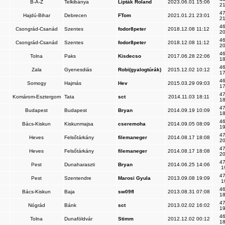
B-A-Z
Telkibánya
Lipták Roland
2023.06.01 15:06
21
47
Hajdú-Bihar
Debrecen
FTom
2021.01.21 23:01
21
46
Csongrád-Csanád
Szentes
fodor8peter
2018.12.08 11:12
20
46
Csongrád-Csanád
Szentes
fodor8peter
2018.12.08 11:12
20
46
Tolna
Paks
Kisdecso
2017.06.28 22:06
18
46
Zala
Gyenesdiás
Robi(gyalogtúrák)
2015.12.02 10:12
17
46
Somogy
Hajmás
Hev
2015.03.29 09:03
17
47
Komárom-Esztergom
Tata
sct
2014.11.03 18:11
18
47
Budapest
Budapest
Bryan
2014.09.19 10:09
18
46
Bács-Kiskun
Kiskunmajsa
cseremoha
2014.09.05 08:09
19
47
Heves
Felsőtárkány
filemaneger
2014.08.17 18:08
20
47
Heves
Felsőtárkány
filemaneger
2014.08.17 18:08
20
47
Pest
Dunaharaszti
Bryan
2014.06.25 14:06
1
47
Pest
Szentendre
Marosi Gyula
2013.09.08 19:09
1
46
Bács-Kiskun
Baja
sw09fl
2013.08.31 07:08
18
47
Nógrád
Bánk
sct
2013.02.02 16:02
19
46
Tolna
Dunaföldvár
Stimm
2012.12.02 00:12
18