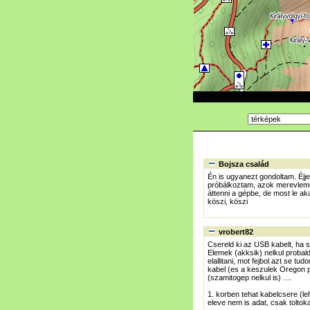
Bojsza család
Én is ugyanezt gondoltam. Éjj
próbálkoztam, azok merevleme
áttenni a gépbe, de most le ak
köszi, köszi
vrobert82
Csereld ki az USB kabelt, ha s
Elemek (akksik) nelkul probal
elallitani, mot fejbol azt se t
kabel (es a keszulek Oregon po
(szamitogep nelkul is) ....
1. korben tehat kabelcsere (le
eleve nem is adat, csak tolto