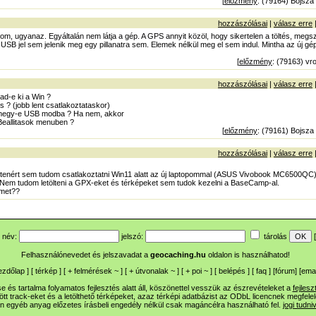
[
előzmény
: (79164) Bojsza
hozzászólásai
|
válasz erre
tom, ugyanaz. Egyáltalán nem látja a gép. A GPS annyit közöl, hogy sikertelen a töltés, megszű
 USB jel sem jelenik meg egy pillanatra sem. Elemek nélkül meg el sem indul. Mintha az új g
[
előzmény
: (79163) vr
hozzászólásai
|
válasz erre
ad-e ki a Win ?
es ? (jobb lent csatlakoztataskor)
atmegy-e USB modba ? Ha nem, akkor
 Beallitasok menuben ?
[
előzmény
: (79161) Bojsza
hozzászólásai
|
válasz erre
enért sem tudom csatlakoztatni Win11 alatt az új laptopommal (ASUS Vivobook MC6500QC). 
? Nem tudom letölteni a GPX-eket és térképeket sem tudok kezelni a BaseCamp-al.
emet??
név:
jelszó:
tárolás
[
Felhasználónevedet és jelszavadat a
geocaching.hu
oldalon is használhatod!
ezdőlap
] [
térkép
] [
+
felmérések
~
] [
+
útvonalak
~
] [
+
poi
~
] [
belépés
] [
faq
] [
fórum
]
[
emai
 és tartalma folyamatos fejlesztés alatt áll, köszönettel vesszük az észrevételeket a
fejlesz
ltött track-eket és a letölthető térképeket, azaz térképi adatbázist az ODbL licencnek megfele
n egyéb anyag előzetes írásbeli engedély nélkül csak magáncélra használható fel.
jogi tudni