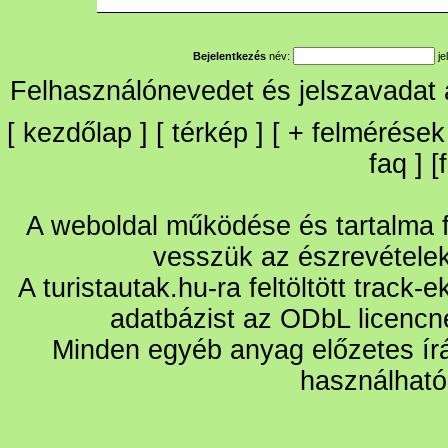
Bejelentkezés
név:
je
Felhasználónevedet és jelszavadat
[
kezdőlap
] [
térkép
] [
+
felmérések
faq
] [
A weboldal működése és tartalma fo
vesszük az észrevétele
A turistautak.hu-ra feltöltött track-
adatbázist az ODbL licencn
Minden egyéb anyag előzetes írá
használható