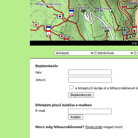
t u 
Bejelentkezés
Név:
Jelszó:
a böngésző tárolja el a felhasználónevet é
Elfelejtett jelszó küldése e-mailben
E-mail:
Nincs még felhasználóneved?
Regisztráld
magad most!