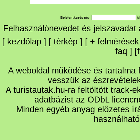
Bejelentkezés
név:
je
Felhasználónevedet és jelszavadat
[
kezdőlap
] [
térkép
] [
+
felmérések
faq
] [
A weboldal működése és tartalma fo
vesszük az észrevétele
A turistautak.hu-ra feltöltött track-
adatbázist az ODbL licencn
Minden egyéb anyag előzetes írá
használható